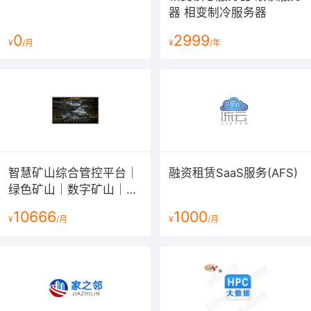
器 相变制冷服务器
0
2999
¥
/月
¥
/年
智慧矿山综合管控平台｜
融资租赁SaaS服务(AFS)
绿色矿山｜数字矿山｜互
联网矿山｜矿山大数据平
10666
1000
¥
/月
¥
/月
台