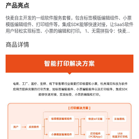
产品亮点
快麦自主开发的一组软件服务套餐，包含标签模版编辑组件、小票
模版编辑组件、打印组件等，集成SDK能够快速对接，让SaaS软件
用户轻松实现标签、小票的编辑和打印。 1、无需拼指令：快麦提
供完整编辑组件，开发不⽤拼指令，只需要设计模板，所见即所
得，设计完成马上打印 。 2、支持跨平台打印：一端设计的模版，
商品详情
云端保存后支持多端打印，同时支持Windows、Mac、Android、
Ios多端同步打印。 3、 支持模版数据动态获取：支持对接应用软
件，动态获取应用软件打印数据 4、快速对接：集成SDK，快速完
成对接：用户端免下载直接使用。 5、兼容各品牌打印机和各类打
印方式：支持主流品牌打印机，如汉印、佳博、快麦、启锐、芯烨
等，同时支持USB、蓝牙、网络连接打印方式 。