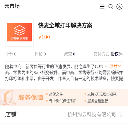
云市场
快麦全域打印解决方案
100
￥
评分
0
评论
0
成交
0
交付方式
授权码
展开
随着电商、新零售等行业的飞速发展，随之诞生了以电
商、零售为主的SaaS服务软件，而电商、零售等行业均需要编辑并
打印标签和小票，由于开发工作量大且有一定的技术壁垒，快麦提
供完整的打印解决方案，集成SDK能够快速对接，SaaS用户能够自
主编辑标签、小票、并支持Windos端、Mac端、Ios和Android多端打
担保交易
支持5天无理由退款
印。
专业测试保证品质
服务全程监管
店铺
杭州淘云科技有限公司