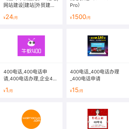
网站建设|建站|外贸建站|
Pro）
全端小程序|定制服务
24
1500
¥
/月
¥
/月
400电话,400电话申
400电话_400电话办理
请,400电话办理,企业400
_400电话申请
电话开通,400电话在线选
1
15
¥
/月
¥
/月
号