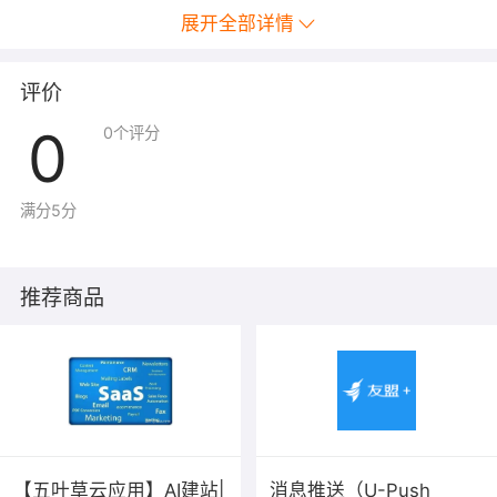
客户案例
展开全部详情
1、猿辅导是在线教育科技的头部企业，云呼叫中心实现回
访人员和学员的电话沟通；提供一套高性能，高可用，稳
评价
定性强的呼叫系统，支持多租户，分布式部署，深度集成
0
0
个评分
业务系统，权限统一管理。可以通过简单的API对接引入丰
富的和复杂的通信能力，不需要了解通信技术和部署复杂
的通信设备；仅需要几行代码即可实现打电话的功能。
满分5分
2、兴为教育是一家综合性的线上、线下融合的成人技能
教育服务机构。环信为其设计了批量外呼+隐私号的解决方
案，将呼叫中心电话条集成在兴业教育的会员系统(CRM)
推荐商品
中，便于事业部老师操作，提升效率。呼入、呼出采用
AXB隐私号方式，很好的保护了通话双方的隐私信息
【五叶草云应用】AI建站|
消息推送（U-Push