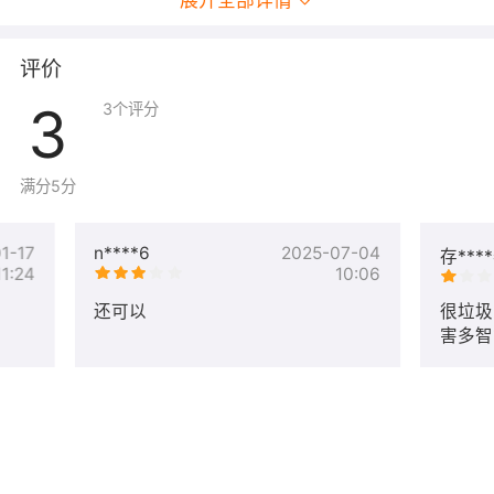
展开全部详情
评价
3
3
个评分
满分5分
1-17
n****6
2025-07-04
存***
11:24
10:06
还可以
很垃圾
害多智
的要死
没办法
事