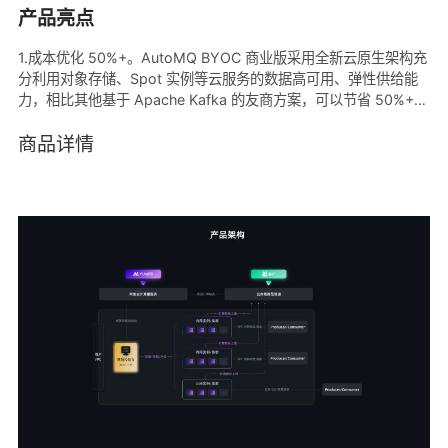
产品亮点
1.成本优化 50%+。AutoMQ BYOC 商业版采用全新云原生架构充
分利用对象存储、Spot 实例等云服务的数据高可用、弹性供给能
力，相比其他基于 Apache Kafka 的友商方案，可以节省 50%+
的综合成本。 2. 支持秒级分区迁移和流量自平衡。AutoMQ 将存
储状态完全分离至对象存储服务，业务逻辑层完全无状态。
商品详情
AutoMQ 集群可以在秒级时间内完成分区迁移和流量重平衡，彻底
解决 Apache Kafka 扩缩容重平衡慢、迁移分区困难的痛点。配合
云厂商弹性伸缩组策略，轻松实现集群自适应弹性伸缩。 3. 100%
兼容 Apache Kafka。区别于其他厂商重新实现 kafka 协议的做
法，AutoMQ 选择存储层极小切面替换的方式，只修改底层
LogSegment 实现，上层仍然复用 Apache Kafka 各版本主要代
码。AutoMQ 可以轻而易举地实现和 Apache Kafka 100% 兼容，
并可以快速兼容新版本。