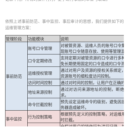
依照上述事前防范、事中监控、事后审计的思想，我们提供如下的
运维管理方案：
管理阶段
功能模块
说明
对被管资源、运维人员的账号口令集
账号口令管理
现账号口令随意存放、使用等管理混乱
支持定期对被管资源的口令进行多种
口令定期修改
免长期使用固定的口令造成的口令泄露
通过对用户及资源的授权关系绑定，
运维授权管理
资源账号的细粒度访问控制。
事前防范
访问时间控制
通过对时间的控制，让用户在正确的时
通过对访问来源地址的控制，断绝不
地址来源控制
求。
预先设定运维命令的级别，避免因恶
命令拦截控制
务器造成破坏。
根据预先定义的控制策略，对运维用
行为控制策略
事中监控
时拦截。
全程对用户的操作行为进行记录，并