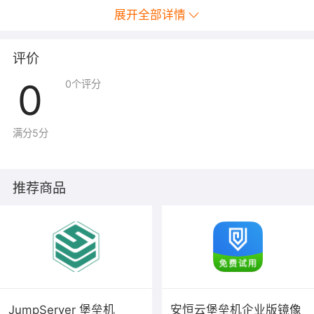
运维行为监控
程实时监控功能。
展开全部详情
基本信息审计
针对运维的用户、访问的资源，提供详
事后审计
审计录像审计
针对运维的全过程，提供完整的操作录
评价
命令详情审计
针对字符协议资源的运维，提供完整的
0
0
个评分
满分5分
推荐商品
JumpServer 堡垒机
安恒云堡垒机企业版镜像