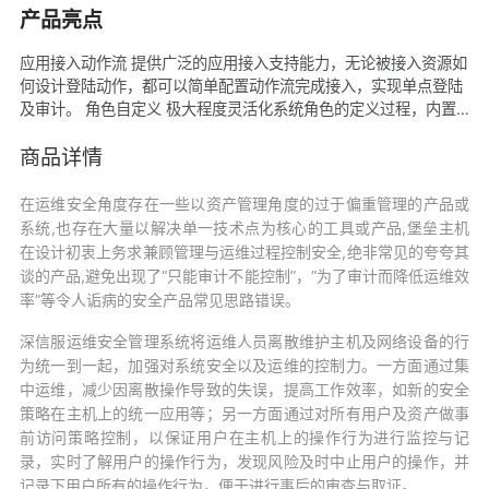
产品亮点
应用接入动作流 提供广泛的应用接入支持能力，无论被接入资源如
何设计登陆动作，都可以简单配置动作流完成接入，实现单点登陆
及审计。 角色自定义 极大程度灵活化系统角色的定义过程，内置
三员角色的同时支持角色灵活自定义，可根据用户实际的管理特性
或特殊的安全管理组织架构，划分管理角色的管理范畴。 强大的改
商品详情
密驱动能力 支持windows系统、网络设备、linux/unix系统、数据
库等设备帐号的口令修改。更为广泛的帐号改密驱动，使得深信服
在运维安全角度存在一些以资产管理角度的过于偏重管理的产品或
运维安全管理系统(OSM)在被管理资源类型丰富复杂时有更强的适
系统,也存在大量以解决单一技术点为核心的工具或产品,堡垒主机
应性。 自由选择Web/客户端运维 支持Web方式及SecureCRT、
在设计初衷上务求兼顾管理与运维过程控制安全,绝非常见的夸夸其
Xshell、Putty、WinSCP、FileZilla、RDP等客户端方式实现运维。
谈的产品,避免出现了“只能审计不能控制”，“为了审计而降低运维效
多级流程审批 支持自定义多级审批流程，可设置一级或多级审批
率”等令人诟病的安全产品常见思路错误。
人，每级审批流程可以指定通过投票数，用户访问关键设备需相关
审批人逐级审批通过才允许访问。
深信服运维安全管理系统将运维人员离散维护主机及网络设备的行
为统一到一起，加强对系统安全以及运维的控制力。一方面通过集
中运维，减少因离散操作导致的失误，提高工作效率，如新的安全
策略在主机上的统一应用等；另一方面通过对所有用户及资产做事
前访问策略控制，以保证用户在主机上的操作行为进行监控与记
录，实时了解用户的操作行为，发现风险及时中止用户的操作，并
记录下用户所有的操作行为，便于进行事后的审查与取证。