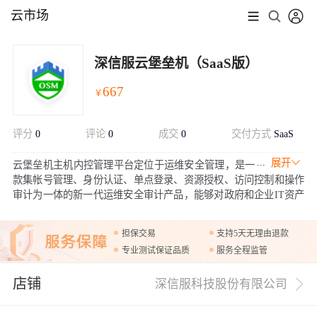
云市场
深信服云堡垒机（SaaS版）
667
￥
评分
0
评论
0
成交
0
交付方式
SaaS
展开
云堡垒机主机内控管理平台定位于运维安全管理，是一
款集帐号管理、身份认证、单点登录、资源授权、访问控制和操作
审计为一体的新一代运维安全审计产品，能够对政府和企业IT资产
的远程运维操作过程进行有效的运维审计，使运维审计由事件审计
提升为操作内容审计，通过事前预防、事中控制和事后审计来全面
担保交易
支持5天无理由退款
解决政府和企业的运维安全管理问题，进而提高政府和企业的IT运
专业测试保证品质
服务全程监管
维管理水平。
店铺
深信服科技股份有限公司