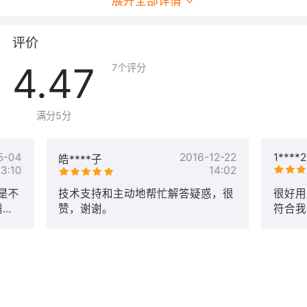
展开全部详情
评价
4.47
7
个评分
满分5分
5-04
2016-12-22
1****2
皓****子
13:10
14:02
是不
技术支持和主动地帮忙解答疑惑，很
很好用
辅助
赞，谢谢。
符合我