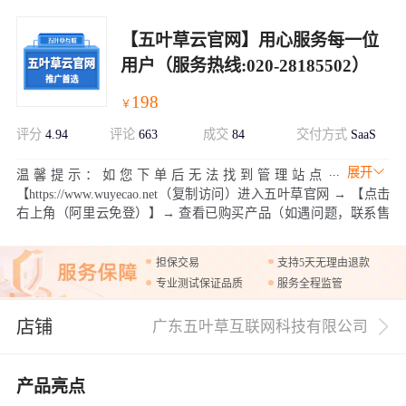
【五叶草云官网】用心服务每一位
用户（服务热线:020-28185502）
198
￥
评分
4.94
评论
663
成交
84
交付方式
SaaS
展开
温馨提示：如您下单后无法找到管理站点
【https://www.wuyecao.net（复制访问）进入五叶草官网 → 【点击
右上角（阿里云免登）】→ 查看已购买产品（如遇问题，联系售
后）】【该产品合适各个行业，多行业网站建设解决方案】网站建
设服务商用心服务每一位用户模板库以及帮助中心：
担保交易
支持5天无理由退款
http://aliyun.wuyecao.net/xinmuban.html（复制访问）
专业测试保证品质
服务全程监管
店铺
广东五叶草互联网科技有限公司
产品亮点