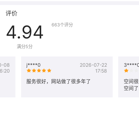
评价
4.94
663
个评分
满分5分
0-08
j****0
2026-07-22
3****
6:20
17:58
服务很好，网站做了很多年了
空间很
空间了
了，怎