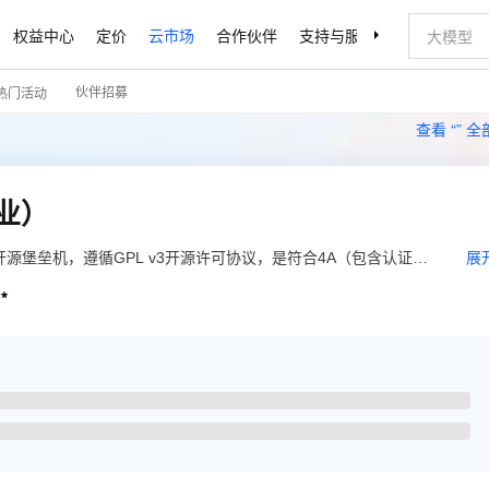
权益中心
定价
云市场
合作伙伴
支持与服务
了解阿里云
伙伴招募
热门活动
查看 “
” 
专业）
广受欢迎的开源堡垒机，遵循GPL v3开源许可协议，是符合4A（包含认证
展
、 账号Accounting和审计Auditing）规范的运维安全审计系统。它通过企业版

开源增值的运维安全审计解决方案。