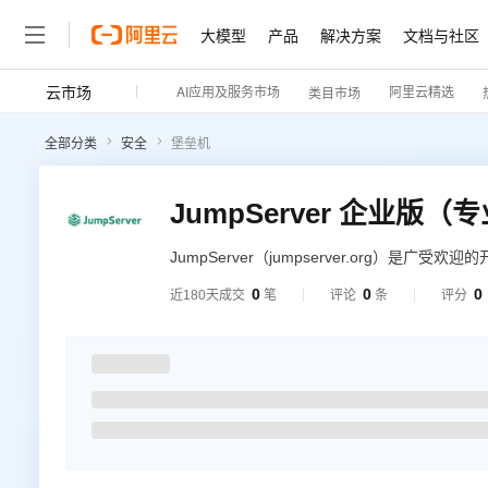
大模型
产品
解决方案
文档与社区
云市场
AI应用及服务市场
阿里云精选
类目市场
全部分类
安全
堡垒机
JumpServer 企业版（
JumpServer（jumpserver.org）是
Authentication 、授权Authorization
0
0
0
近180天成交
笔
评论
条
评分
或者软硬件一体机的方式，向企业级用户交付