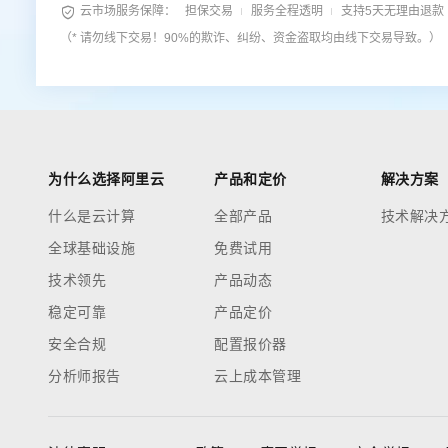

云市场服务保障：
担保交易
服务全程透明
支持5天无理由退款
（* 请勿线下交易！90%的欺诈、纠纷、资金盗取均由线下交易导致。）
为什么选择阿里云
产品和定价
解决方案
什么是云计算
全部产品
技术解决
全球基础设施
免费试用
技术领先
产品动态
稳定可靠
产品定价
安全合规
配置报价器
分析师报告
云上成本管理