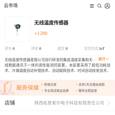
云市场
无线温度传感器
1280
￥
评分
0
评论
0
成交
0
交付方式
IoT
展开
无线温度传感器是我公司自行研发的集成温度采集和无
线数据通讯于一体的高性能测控装置，本装置采用了超低功耗技
术、冷端温度自动补偿技术、自动联网技术、时间自动校准技术，
适用于野外或恶劣环境下的采集和温度的监控、分散度广，无法进
行组网或不适用于组网的地域、城市管线温度监测、化工、电力、
担保交易
支持5天无理由退款
食品生产过程温度监测、适合在高腐蚀、高振动等场所进行监测、
专业测试保证品质
服务全程监管
适合油田注水井口温度采集
店铺
陕西拓普索尔电子科技有限责任公司