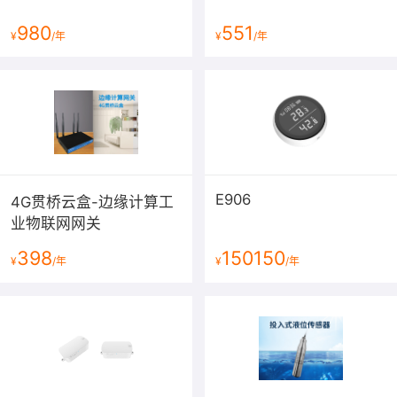
980
551
¥
/年
¥
/年
E906
4G贯桥云盒-边缘计算工
业物联网网关
398
150150
¥
/年
¥
/年