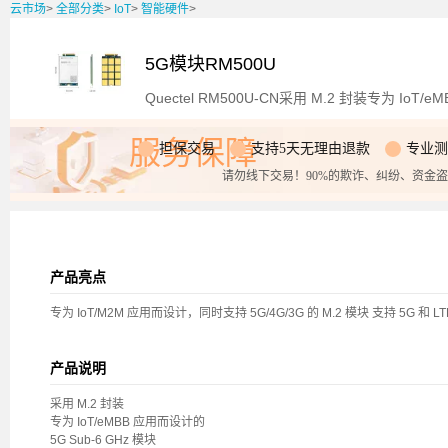
云市场
>
全部分类
>
IoT
>
智能硬件
>
5G模块RM500U
Quectel RM500U-CN采用 M.2 封装专为 IoT/
服务保障
担保交易
支持5天无理由退款
专业测
请勿线下交易！90%的欺诈、纠纷、资金
产品亮点
专为 IoT/M2M 应用而设计，同时支持 5G/4G/3G 的 M.2 模块 支持 5G 和
产品说明
采用 M.2 封装
专为 IoT/eMBB 应用而设计的
5G Sub-6 GHz 模块