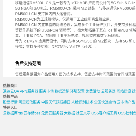
移远通信RM500U-CN 是一款专为 IoT/eMBB 应用而设计的 5G Sub-6 GHz
5G NSA 和 SA 模式。RM500U-CN 采用 M.2 封装，与移远通信RM500
RM500U-CN 支持国内四大运营商。
RM500U-CN为工规级模块，仅适用于工业级和商业级应用。
RM500U-CN 内置丰富的网络协议，集成多个工业标准接口，并支持多种驱动和软件
等操作系统下的 USB/PCIe 驱动等），极大地拓展了其在 IoT 和 eM
盒、工业级 PDA、加固型工业平板电脑、视频监控和数字标牌等。
专为 IoT/M2M 应用而设计，同时支持 5G/4G/3G 的 M.2模块；支持 5G 和
模式；支持多种功能：DFOTA*和 VoLTE（可选）。
售后支持范围
售后服务范围为产品使用方面的技术支持，售后支持时间范围为合同期范围
热搜类目
通达云OA
VPN服务器
服务市场
数据迁移
环境配置
免费活动
云服务器
网站建设
建
热搜产品
股票行情
阿里短信服务
中国天气预报接口
人脸识别技术
全国快递查询
云市场产品
快速入口
云数据库rds
云存储oss
免费云服务器
大数据
社区文章
OSS客户端工具
OSS控制