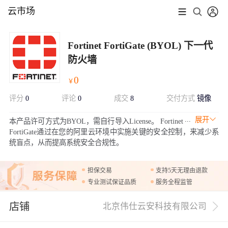
云市场
Fortinet FortiGate (BYOL) 下一代
防火墙
0
￥
评分
0
评论
0
成交
8
交付方式
镜像
展开
本产品许可方式为BYOL，需自行导入License。 Fortinet
FortiGate通过在您的阿里云环境中实施关键的安全控制，来减少系
统盲点，从而提高系统安全合规性。
担保交易
支持5天无理由退款
专业测试保证品质
服务全程监管
店铺
北京伟仕云安科技有限公司