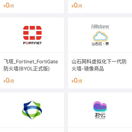
V6/V7（BYOL）下一代防
0
0
¥
/月
¥
/月
火墙
飞塔_Fortinet_FortiGate
山石网科虚拟化下一代防
防火墙(BYOL正式版)
火墙-镜像商品
0
0
¥
/月
¥
/月