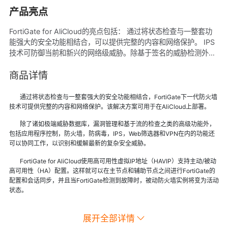
产品亮点
FortiGate for AliCloud的亮点包括： 通过将状态检查与一整套功
能强大的安全功能相结合，可以提供完整的内容和网络保护。 IPS
技术可防御当前和新兴的网络级威胁。除基于签名的威胁检测外，
IPS还执行基于异常的检测，该警报可向用户警告与攻击行为配置
文件匹配的任何流量。 新的Docker应用程序控制签名可保护您的
商品详情
容器环境免受新出现的安全威胁的影响。
通过将状态检查与一整套强大的安全功能相结合，FortiGate下一代防火墙
技术可提供完整的内容和网络保护。该解决方案可用于在AliCloud上部署。
除了诸如极端威胁数据库，漏洞管理和基于流的检查之类的高级功能外，
包括应用程序控制，防火墙，防病毒，IPS，Web筛选器和VPN在内的功能还
可以协同工作，以识别和缓解最新的复杂安全威胁。
FortiGate for AliCloud使用高可用性虚拟IP地址（HAVIP）支持主动/被动
高可用性（HA）配置。这样就可以在主节点和辅助节点之间进行FortiGate的
配置和会话同步，并且当FortiGate检测到故障时，被动防火墙实例将变为活动
状态。
展开全部详情