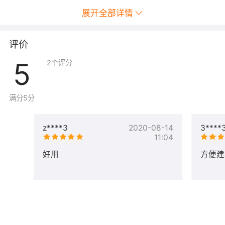
用性，满足了个人用户和企业的多样化需求。
展开全部详情
面向的用户
评价
Websoft9 平台提供的建站工具和服务，对以用户具有较大
的价值：
5
2
个评分
- 中小企业 CXO
- 内容营销专员
满分5分
- 市场调研员
- 政府部门的基层单位
- 极客&个人博客
z****3
2020-08-14
3****
11:04
- 电商企业
- 外贸企业
好用
方便建
- SEO 工程师
- 学生
- 教师