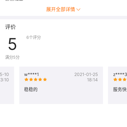
应用场景
展开全部详情
独立SQL Server服务器，以SQL Server为数据库的应用软
件，ASP.NET应用
评价
5
6
个评分
试用
要充分试用，请点击
立即购买
（其中云服务器的付费方式
满分5分
选择“按量”），试用完成后释放服务器即停止计费
5-10
w****1
2021-01-25
z****
13:10
18:14
使用指南
稳稳的
服务快
镜像安装到云服务器后，通过本地电脑的
远程桌面
工具，
登录到服务器
若无法访问，请检查安全组端口80是否打开，开启远程访
问请打开1433端口，参考：
阿里云安全组设置