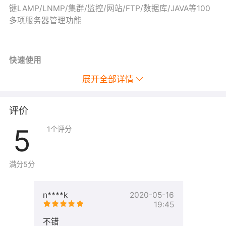
键LAMP/LNMP/集群/监控/网站/FTP/数据库/JAVA等100
多项服务器管理功能
快速使用
展开全部详情
1. 购买镜像，服务器将自动安装镜像
2. 编辑服务器安全组，添加入方向 TCP 80 、443、8888
评价
端口（参考：
阿里云安全组设置
）
5
1
个评分
3. 通过浏览器访问本镜像的入口页面（
获取用户名密
码
）：http://服务器实例公网IP:8888
满分5分
售后支持
n****k
2020-05-16
镜像故障或异常请及时联系我们以获取免费支持，更多请
19:45
阅读我们的
售后支持须
不错