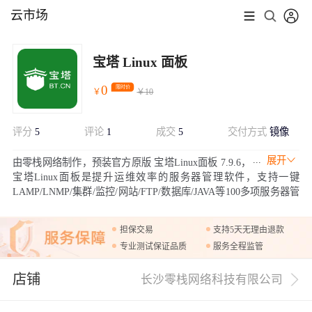
云市场
宝塔 Linux 面板
0
限时价
￥
￥
10
评分
5
评论
1
成交
5
交付方式
镜像
展开
由零栈网络制作，预装官方原版 宝塔Linux面板 7.9.6，
宝塔Linux面板是提升运维效率的服务器管理软件，支持一键
LAMP/LNMP/集群/监控/网站/FTP/数据库/JAVA等100多项服务器管
理功能。
担保交易
支持5天无理由退款
专业测试保证品质
服务全程监管
店铺
长沙零栈网络科技有限公司