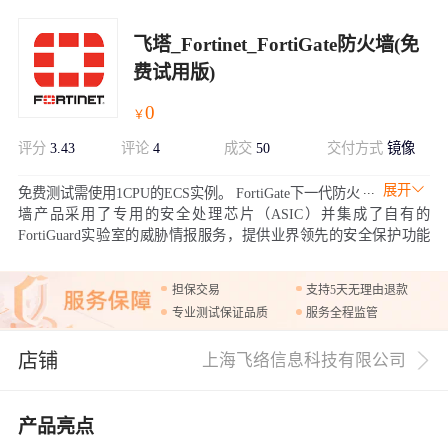
飞塔_Fortinet_FortiGate防火墙(免
费试用版)
0
￥
评分
3.43
评论
4
成交
50
交付方式
镜像
展开
免费测试需使用1CPU的ECS实例。 FortiGate下一代防火
墙产品采用了专用的安全处理芯片（ASIC）并集成了自有的
FortiGuard实验室的威胁情报服务，提供业界领先的安全保护功能
和包括加密流量在内的超高性能。FortiGate所提供的应用、用户和
网络可视化大大降低了安全的复杂度，同时提供安全评级让客户能
担保交易
支持5天无理由退款
够遵从安全最佳实践。
专业测试保证品质
服务全程监管
店铺
上海飞络信息科技有限公司
产品亮点