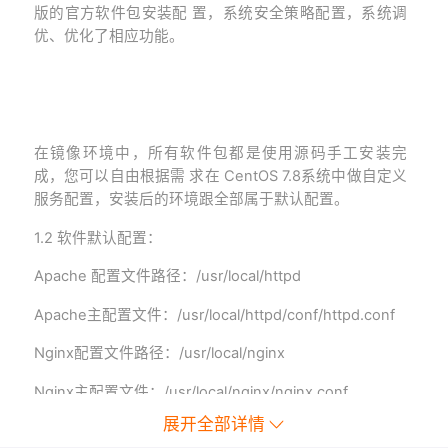
版的官方软件包安装配 置，系统安全策略配置，系统调
优、优化了相应功能。
在镜像环境中，所有软件包都是使用
源码
手工安装完
成，您可以自由根据需 求在 CentOS
7.8
系统中做自定义
服务配置，安装后的环境跟全部属于默认配置。
1.2
软件默认配置：
Apache
配置文件路径：
/usr/local/
httpd
Apache
主配置文件：
/usr/local/
httpd/conf/httpd.conf
Nginx
配置
文件路径：/usr/local/nginx
Nginx主配置文件：/usr/local/nginx/nginx.conf
展开全部详情
PHP
配置文件路径
：/usr/local/php/