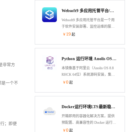
并获得 Websoft9 标准的技术支持和
Websoft9 多应用托管平台/运维面板/服务器管理（入门版）
应用部署建议。
Websoft9 多应用托管平台是一个用
于软件安装部署、监控运维的服务
器面板&PaaS 平台。它遵循 GitOps
19
￥
起
思想，方便部署
PHP,Java,Node.js,Python 等程序，内
置
Python 运行环境 Anolis OS（龙蜥国产化操作系统）
WordPress,ONLYOFFICE,Odoo,GitLab,Teamcity
用，是非常方
等 300+个可一键部署的应用模板。
本镜像基于阿里云（Anolis OS 8.8
RHCK 64位）系统源码安装，集成
的Python环境基于yum安装，包含
0
￥
起
都是一个不
Nginx，Mysql，Pyenv，Ipython等软
件。
Docker运行环境LTS最新稳定版
开箱即用的容器化解决方案，提供
预配置、高兼容性的 Docker 运行环
运行；即便
境镜像，支持快速部署于阿里云
0
￥
起