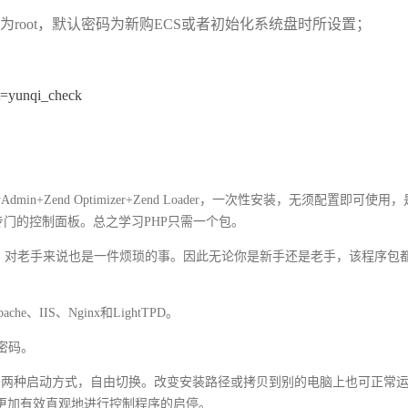
户为root，默认密码为新购ECS或者初始化系统盘时所设置；
=yunqi_check
MyAdmin+Zend Optimizer+Zend Loader，一次性安装，无须配置即可使
专门的控制面板。总之学习PHP只需一个包。
的事；对老手来说也是一件烦琐的事。因此无论你是新手还是老手，该程序包
pache、IIS、Nginx和LightTPD。
置密码。
务两种启动方式，自由切换。改变安装路径或拷贝到别的电脑上也可正常
更加有效直观地进行控制程序的启停。