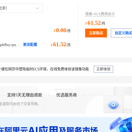
北京）
镜像+ECS费用总计
61.52
¥
/月
0.00
¥
/月
立即购买
自定义购
61.52
ecs.e-c1m2.large@ecs.buy.#simpleBuy.cpu.memory经济型 e
更改配置
¥
/月
键在网页中登陆临时ECS环境，在线免费体验该镜像功能
立即体验
支持5天无理由退款
优选服务商
资金盗取均由线下交易导致。