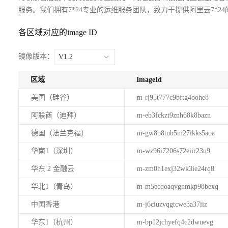
服务。我们拥有7*24专业的运维服务团队，致力于提供阿里云7*24
各区域对应的image ID
镜像版本：
V1.2
区域
ImageId
美国（硅谷）
m-rj95t777c9bftg4oohe8
阿联酋（迪拜）
m-eb3fckzt9znh68k8bazn
德国（法兰克福）
m-gw8b8tub5m27ikks5aoa
华南1（深圳）
m-wz96i7206s72eiir23u9
华东 2 金融云
m-zm0h1exj32wk3ie24rq8
华北1（青岛）
m-m5ecqoaqvgnmkp98bexq
中国香港
m-j6ciuzvqgtcwe3a37iiz
华东1（杭州）
m-bp12jchyefq4c2dwuevg