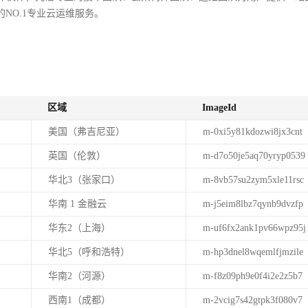
的NO.1专业云运维服务。
区域
ImageId
美国（弗吉尼亚）
m-0xi5y81kdozwi8jx3cnt
英国（伦敦）
m-d7o50je5aq70yryp0539
华北3（张家口）
m-8vb57su2zym5xle11rsc
华南 1 金融云
m-j5eim8lbz7qynb9dvzfp
华东2（上海）
m-uf6fx2ank1pv66wpz95j
华北5（呼和浩特）
m-hp3dnel8wqemlfjmzile
华南2（河源）
m-f8z09ph9e0f4i2e2z5b7
西南1（成都）
m-2vcig7s42gtpk3f080v7