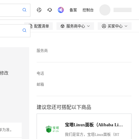
备案
控制台
配置清单
服务商中心
买家中心

服务商
想修改
电话
邮箱
建议您还可搭配以下商品
宝塔Linux面板（Alibaba Linux3操作系统/LAMP/LNMP/Java/Node/服务器管理/BT Panel）
单为准。
我们是官方，宝塔Linux面板（BT