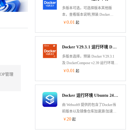
多版本可选，可选择版本其他版
本，查看版本说明,预装 Docker
V29.3.1 运行环境 Docker-compose
0.01
￥
起
V2.39 基于Alibaba Cloud Linux 3 LTS
64位制作，兼容CentOS 8、RHEL 8
生态，可通过云市场镜像一键部
Docker V29.3.1 运行环境 DockerCompose v2.39 Ubuntu 24.04 LTS 64 位
署，快速部署维护。允许实例简
单、快速地扩展。
多版本选择，预装 Docker V29.3.1
及 DockerCompose v2.39 运行环境
基于Ubuntu 24.04 LTS 64-bit，可通
0.01
￥
起
OP管理
过云市场镜像一键部署，快速部署
维护。允许实例简单、快速地扩
展。
Docker 运行环境 Ubuntu 24.04（含可视化面板）
由 Websoft9 提供的包含了Docker当
前版本以及镜像仓库加速源/加速器
的 Ubuntu 镜像，预装可视化 Docker
20
￥
起
应用与容器管理工具 Portainer，用户
可一键部署 300+个热门开源软件，