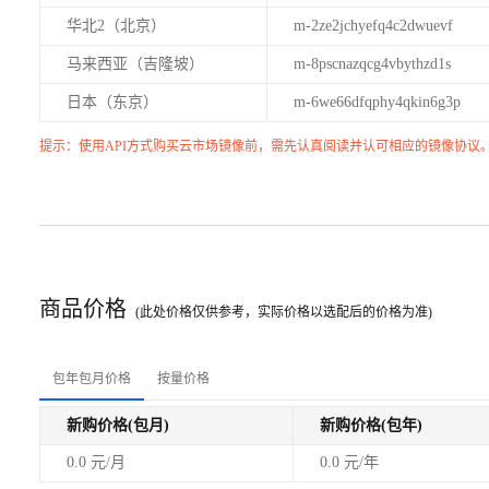
华北2（北京）
m-2ze2jchyefq4c2dwuevf
马来西亚（吉隆坡）
m-8pscnazqcg4vbythzd1s
日本（东京）
m-6we66dfqphy4qkin6g3p
提示：使用API方式购买云市场镜像前，需先认真阅读并认可相应的镜像协议
商品价格
(此处价格仅供参考，实际价格以选配后的价格为准)
包年包月价格
按量价格
新购价格(包月)
新购价格(包年)
0.0 元/月
0.0 元/年