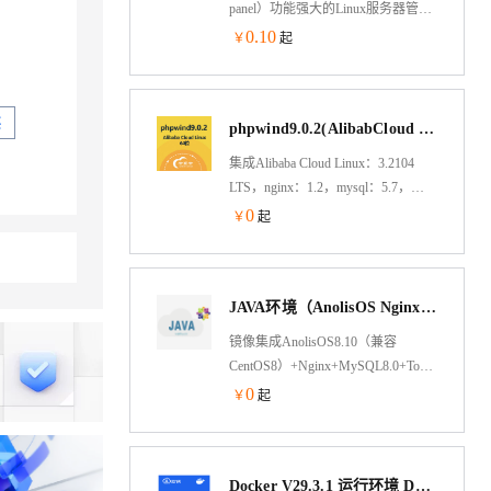
panel）功能强大的Linux服务器管理
软件，一键部署：
0.10
￥
起
LAMP/LNMP/Tomcat/Node.js、网
站、数据库、Docker、FTP、SSL，
通过Web端轻松管理服务器。支持
买
phpwind9.0.2(AlibabCloud Linux3.2)
Alibaba Cloud Linux
3/Centos/Debian/Ubuntu。专注于服务
集成Alibaba Cloud Linux：3.2104
器运维效率及运维安全领域，超
LTS，nginx：1.2，mysql：5.7，
1500万台服务器安装宝塔，超200万
php：5.6，PhPwind 9.0.2；
0
￥
起
注册用户使用宝塔，持续更新维护8
年，值得信赖
JAVA环境（AnolisOS Nginx Tomcat8 JDK）
镜像集成AnolisOS8.10（兼容
CentOS8）+Nginx+MySQL8.0+Tomcat8.5+O
Nginx处理静态资源，Tomcat以apr模
0
￥
起
式运行处理动态资源，大幅度的提
高性能
Docker V29.3.1 运行环境 Docker-compose Aliyun Linux 3 LTS 64位