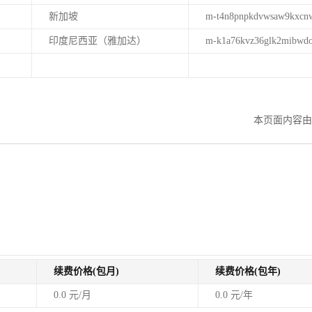
新加坡
m-t4n8pnpkdvwsaw9kxcn
印度尼西亚（雅加达）
m-k1a76kvz36glk2mibwd
。
本页面内容由
续费价格(包月)
续费价格(包年)
0.0 元/月
0.0 元/年