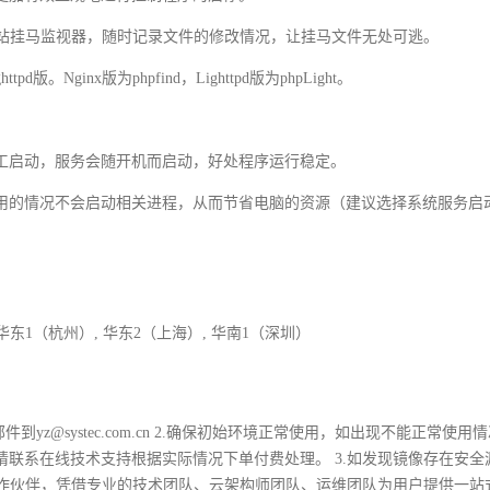
带网站挂马监视器，随时记录文件的修改情况，让挂马文件无处可逃。
版。Nginx版为phpfind，Lighttpd版为phpLight。
工启动，服务会随开机而启动，好处程序运行稳定。
用的情况不会启动相关进程，从而节省电脑的资源（建议选择系统服务启
 华东1（杭州）, 华东2（上海）, 华南1（深圳）
z@systec.com.cn 2.确保初始环境正常使用，如出现不能正常使用
联系在线技术支持根据实际情况下单付费处理。 3.如发现镜像存在安全
合作伙伴，凭借专业的技术团队、云架构师团队、运维团队为用户提供一站