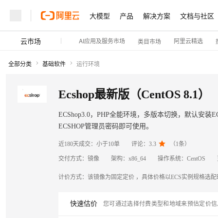
大模型
产品
解决方案
文档与社区
云市场
AI应用及服务市场
阿里云精选
类目市场
全部分类
基础软件
运行环境
Ecshop最新版（CentOS 8.1）
ECShop3.0，PHP全能环境，多版本切换，默认
ECSHOP管理员密码即可使用。

近180天成交：
小于10单
评论：
3.3
（
1
条）
交付方式：
镜像
架构：
x86_64
操作系统：
CentOS
计价方式：
该镜像为固定定价 ，具体价格以ECS实例规格选
快速估价
您可通过选择付费类型和地域来预估定价信