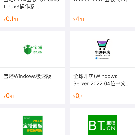
Linux3操作系
3
、软件目
录
及配置列
表
统/LAMP/LNMP/Java/Node/
0.1
4
¥
/月
¥
/月
服务器管理/BT Panel）
所有软件都采用
源码
方式安装
apache
端口 80，
网站程序 MySQL 端口 3306；
宝塔Windows极速版
全球开店(Windows
Server 2022 64位中文版
预装多款软件)
0
0
¥
/月
¥
/月