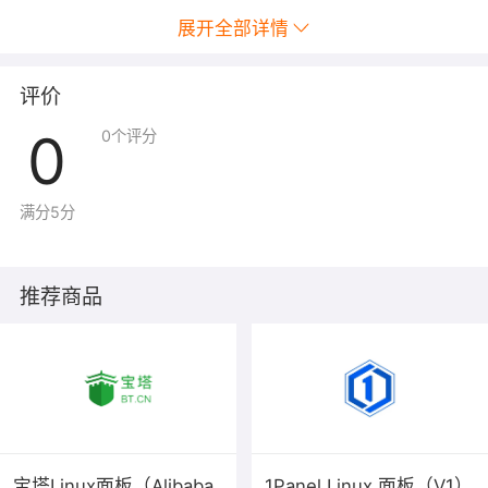
/www/wdlinux/apache/conf/vhost
展开全部详情
数据库配置文
件/www/wdlinux/etc/my.cnf
数据库数据文件目录
评价
/www/wdlinux/mysql/var
0
0
个评分
或
/www/wdlinux/mysql/data
MySQL
密码
满分5分
推荐商品
服务器SSH账户root默认密码为新购ECS或者初始化
系统盘时所设置；
2.1、
mysql账号：root密码：
wdlinux.cn
管理面板地址：
http://ip:8080
用户名:admin 默认密码:wdlinux.cn
宝塔Linux面板（Alibaba
1Panel Linux 面板（V1）