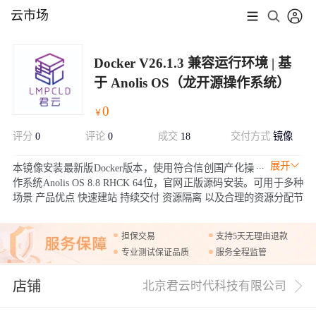
云市场
Docker V26.1.3 兼容运行环境 | 基
于 Anolis OS（龙开源操作系统）
0
￥
评分
0
评论
0
成交
18
交付方式
镜像
展开
本镜像安装最新版Docker版本，使用符合信创国产化操
作系统Anolis OS 8.8 RHCK 64位，官网正版源码安装。可用于多种
场景 产品优点 快速建站 持续交付 资源隔离 以及合理的资源分配节
省成本。
担保交易
支持5天无理由退款
专业测试保证品质
服务全程监管
店铺
北京君云时代科技有限公司