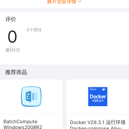
展开全部详情
docker ps -a
10，复制容器内容到本地命令
评价
docker cp ID:容器目录 本地目录 //此ID为容器ID
0
0
个评分
11，复制本地内容到容器命令
docker cp 本地目录 ID:容器目录 //此ID为容器ID
满分5分
12，导出镜像命令一下导出格式为tar
docker export ID > image-name.tar //此ID为镜像ID
推荐商品
13，导入镜像命令
docker import image-name.tar //此ID为镜像ID
14，查看日志
docker logs ID /此id为容器id
BatchCompute
Docker V29.3.1 运行环境
Windows2008R2
15，查看近三十分钟日志
Docker-compose Aliyun