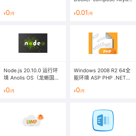
Linux 3 LTS 64位
docker logs --since 30m ID //此ID为容器ID
0
0.01
¥
/月
¥
/月
16，过滤日志命令
docker logs ID | grep 'error' //ID为容器ID
【声明】
Node.js 20.10.0 运行环
Windows 2008 R2 64全
1、镜像中如有收费软件，请根据软件官方说明购买使用版
境 Anolis OS（龙蜥国产
能环境 ASP PHP .NET
权，因版权问题产生的纠纷本公司概不负责。
IIS FTP MYSQL MSSQL
化操作系统）
0
0
镜像操作系统为公司定制，并经过反复测试验证，请参照
¥
/月
¥
/月
商品详情中信息使用，免费镜像为客户体验使用，收费镜
像为镜像制作费用，除镜像本身默认环境问题，均不含任
何人工技术支持。
3、部分付费镜像有安全加固，但不保证服务器绝对安全，
互联网中不存在绝对安全的服务器，请做好代码安全，并