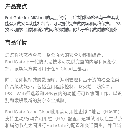
产品亮点
FortiGate for AliCloud的亮点包括： 通过将状态检查与一整套功
能强大的安全功能相结合，可以提供完整的内容和网络保护。 IPS
技术可防御当前和新兴的网络级威胁。除基于签名的威胁检测外，
IPS还执行基于异常的检测，该警报可向用户警告与攻击行为配置
文件匹配的任何流量。 新的Docker应用程序控制签名可保护您的
商品详情
容器环境免受新出现的安全威胁的影响。
通过将状态检查与一整套强大的安全功能相结合，
FortiGate下一代防火墙技术可提供完整的内容和网络保
护。该解决方案可用于在AliCloud上部署。
除了诸如极端威胁数据库，漏洞管理和基于流的检查之类
的高级功能外，包括应用程序控制，防火墙，防病毒，
IPS，Web筛选器和VPN在内的功能还可以协同工作，以识
别和缓解最新的复杂安全威胁。
FortiGate for AliCloud使用高可用性虚拟IP地址（HAVIP）
支持主动/被动高可用性（HA）配置。这样就可以在主节点
和辅助节点之间进行FortiGate的配置和会话同步，并且当