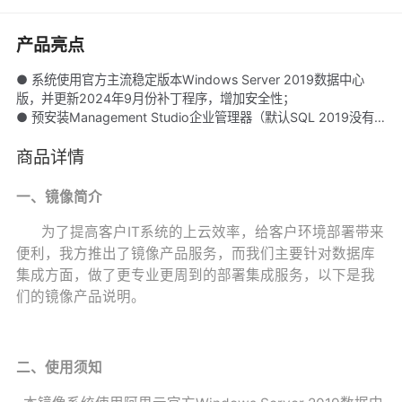
产品亮点
● 系统使用官方主流稳定版本Windows Server 2019数据中心
版，并更新2024年9月份补丁程序，增加安全性；
● 预安装Management Studio企业管理器（默认SQL 2019没有
企业管理器）;
● 集成预安装了微软官方SQL Server 2019企业版数据库（已更新
商品详情
2024发布KB5041321安全补丁集），并配置安装生产使用的主要
功能，可直接投入生产使用，非常方便；
一、镜像简介
● 十年以上数据库集成商，荣获阿里云5星级服务商，华为云精英
服务商，八戒TOP服务商，AAA诚信服务企业认证等荣誉资质。
为了提高客户IT系统的上云效率，给客户环境部署带来
便利，我方推出了镜像产品服务，而我们主要针对数据库
集成方面，做了更专业更周到的部署集成服务，以下是我
们的镜像产品说明。
二、使用须知