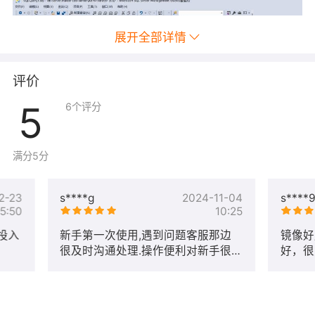
展开全部详情
评价
5
6
个评分
满分5分
2-23
s****g
2024-11-04
s****
15:50
10:25
投入
新手第一次使用,遇到问题客服那边
镜像好
很及时沟通处理.操作便利对新手很
好，很
友好.非常满意
成.即