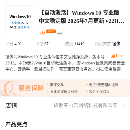
【自动激活】Windows 10 专业版
中文稳定版 2026年7月更新 v22H2
64位win10
0
限时价
￥
￥
8
评分
4.91
评论
67
成交
11419
交付方式
镜像
展开
镜像为Windows 10 专业版64位中文版纯净系统，版本号
22H2。本镜像为Win10自动激活版本，该Windows镜像集成云安全
中心、云助手、云监控插件，完美兼容云服务器。根据使用反馈，
目前Win10相比Win11更加稳定。
担保交易
支持5天无理由退款
专业测试保证品质
服务全程监管
店铺
成都春山云网络科技有限公司
产品亮点