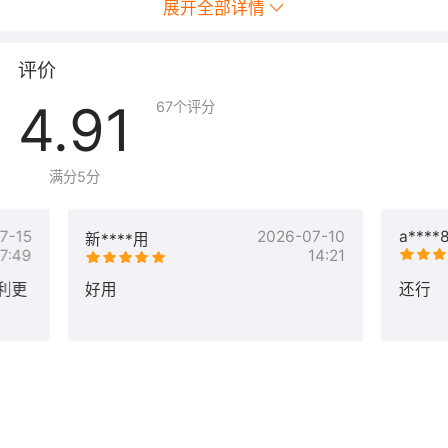
展开全部详情
检测，攻击告警等，详情参考：
https://help.aliyun.com/product/28498.html
（2）云监控
：云监控服务可用于收集获取阿里云资源的监
评价
控指标，更加准确的检测系统内部的资源负载。详情参
4.91
67
个评分
考：https://help.aliyun.com/product/28572.html
（3）云助手
：云助手是专为云服务器ECS打造的原生自动
化运维工具，典型的使用场景包括：安装卸载软件、启动
满分5分
或停止服务、分发配置文件和执行一般的命令（或脚本）
等。详情参考：
7-15
2026-07-10
a****
新****用
https://help.aliyun.com/document_detail/64601.html
17:49
14:21
上述插件不产生额外费用，请勿卸载或删除，否则可能影
利更
好用
还行
响控制台操作和检测到安全风险。
4、镜像使用FAQ
问题1：服务器端口放行：