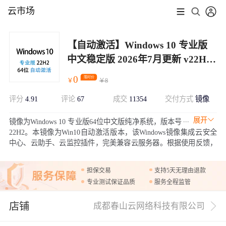
云市场
【自动激活】Windows 10 专业版
中文稳定版 2026年7月更新 v22H2
64位win10
0
限时价
￥
￥
8
评分
4.91
评论
67
成交
11354
交付方式
镜像
展开
镜像为Windows 10 专业版64位中文版纯净系统，版本号
22H2。本镜像为Win10自动激活版本，该Windows镜像集成云安全
中心、云助手、云监控插件，完美兼容云服务器。根据使用反馈，
目前Win10相比Win11更加稳定。
担保交易
支持5天无理由退款
专业测试保证品质
服务全程监管
店铺
成都春山云网络科技有限公司