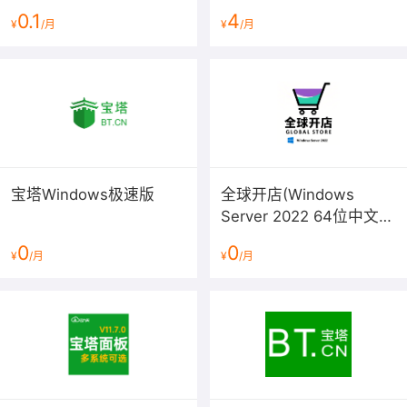
统/LAMP/LNMP/Java/Node/
0.1
4
¥
/月
¥
/月
服务器管理/BT Panel）
宝塔Windows极速版
全球开店(Windows
Server 2022 64位中文版
预装多款软件)
0
0
¥
/月
¥
/月