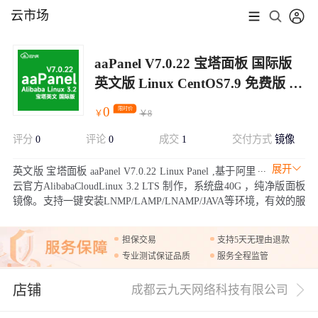
云市场
aaPanel V7.0.22 宝塔面板 国际版
英文版 Linux CentOS7.9 免费版 纯
净面板 系统盘40G
0
限时价
￥
￥
8
评分
0
评论
0
成交
1
交付方式
镜像
展开
英文版 宝塔面板 aaPanel V7.0.22 Linux Panel ,基于阿里
云官方AlibabaCloudLinux 3.2 LTS 制作，系统盘40G ，纯净版面板
镜像。支持一键安装LNMP/LAMP/LNAMP/JAVA等环境，有效的服
务器管理工具，提升运维效率。
担保交易
支持5天无理由退款
专业测试保证品质
服务全程监管
店铺
成都云九天网络科技有限公司