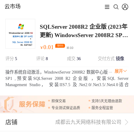
云市场
SQLServer 2008R2 企业版 (2023年
更新) WindowsServer 2008R2 SP1
数据中心64位
0.01
限时价
￥
￥
10
评分
5
评论
8
成交
36
交付方式
镜像
展开
操作系统自动激活，WindowsServer 2008R2 数据中心版
SP1 ,预安装SQLServer 2008 R2 企业版 ，安装SQL Server
Management Studio， 安装IIS7.5 及.Net2.0/.Net3.5/.Net4.0适合
做.Net的网站服务器。已安装安全中心，云助手，云监控，方便您
的维护和使用，并且安装了补丁。
担保交易
支持5天无理由退款
专业测试保证品质
服务全程监管
店铺
成都云九天网络科技有限公司