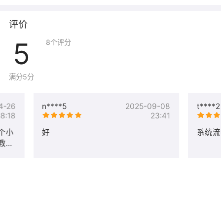
接。 （注意安全组也许放行1433端口）
6、镜像安装了IIS 7.5，并已经启动了IIS ，可以直接创建站
评价
点使用 ，也可以停止IIS，安装其他web软件。
7、另外镜像内安装了google chorme浏览器
5
8
个评分
8、安装了Asp.Net2.0/.Net3.5/.Net4.0 运行环境
9.镜像购买成功后，ECS不可重装为其他系统、不可更换镜
像,否则会再次付费，因此造成镜像无法使用，不支持退
满分5分
款。
10、若需要初始化系统，请参考教程 镜像初始化
4-26
n****5
2025-09-08
t****2
https://help.yunjiutian.com/project-2/doc-34/
18:18
23:41
三、售后服务
个小
好
系统流
1、镜像购买咨询，镜像安装，镜像重装等，非镜像自身问
教了
题不提供免费技术支持
2、售后服务时间：5 * 8小时
四、发票开具
1、目前我司支持开具增值税专用发票和普通发票，默认开
具增值税电子普票发票 （建议）。若需要开具增值税专用
发票纸质版，请联系在线客服