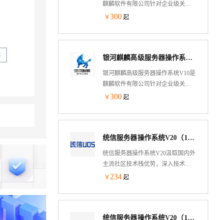
麒麟软件有限公司针对企业级关键
业务，适应虚拟化、云计算、大数
300
￥
起
据、工业互联网时代对主机系统可
靠性、安全性、性能、扩展性和实
时性等需求，依据CMMI5级标准研
买
银河麒麟高级服务器操作系统V10（SP3-2403）-ARM版
制的提供内生本质安全、云原生支
持、自主平台深入优化、高性能、
银河麒麟高级服务器操作系统V10是
易管理的新一代自主服务器操作系
麒麟软件有限公司针对企业级关键
统。
业务，适应虚拟化、云计算、大数
300
￥
起
据、工业互联网时代对主机系统可
靠性、安全性、性能、扩展性和实
时性等需求，依据CMMI5级标准研
统信服务器操作系统V20（1050u1a）X86版
制的提供内生本质安全、云原生支
持、自主平台深入优化、高性能、
统信服务器操作系统V20汲取国内外
易管理的新一代自主服务器操作系
主流社区技术栈优势，深入技术底
统。
层结合国内外设计标准与规范以及
234
￥
起
各类用户业务应用需求，积极开展
技术创新，全面支持国内外主流
CPU架构
统信服务器操作系统V20（1070u1a）X86版
（AMD64/ARM64/MIPS64/SW64/LoongArch