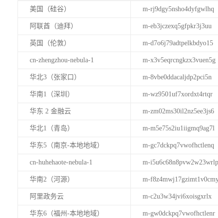
美国（硅谷）
m-rj9dgy5nsho4dyfgwlhq
阿联酋（迪拜）
m-eb3jczexq5gfpkr3j3uu
英国（伦敦）
m-d7o6j79adtpelkbdyo15
cn-zhengzhou-nebula-1
m-x3v5eqrcngkzx3vuen5g
华北3（张家口）
m-8vbe0ddacaljdp2pci5n
华南1（深圳）
m-wz9501uf7xordxt4rtqr
华东 2 金融云
m-zm02ms30il2nz5ee3js6
华北1（青岛）
m-m5e75s2iu1iigmq9ag7l
华东5（南京-本地地域）
m-gc7dckpq7vwofhctlenq
cn-huhehaote-nebula-1
m-i5u6c68n8pvw2w23wrl
华南2（河源）
m-f8z4mwj17gzimt1v0cm
阿里政务云
m-c2u3w34jvi6xoisgxrlx
华东6（福州-本地地域）
m-gw0dckpq7vwofhctlenr