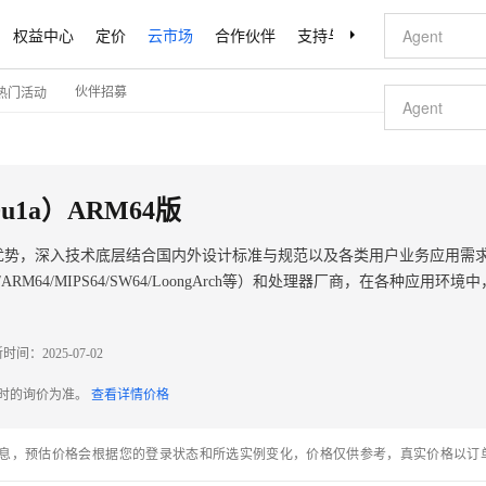
权益中心
定价
云市场
合作伙伴
支持与服务
了解阿里云
伙伴招募
热门活动
u1a）ARM64版
栈优势，深入技术底层结合国内外设计标准与规范以及各类用户业务应用需
M64/MIPS64/SW64/LoongArch等）和处理器厂商，在各种应用环境
撑电信、金融、政府等政企规模化应用需求。
新时间：
2025-07-02
配时的询价为准。
查看详情价格
息，预估价格会根据您的登录状态和所选实例变化，价格仅供参考，真实价格以订