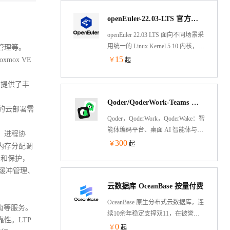
时性等需求，依据CMMI5级标准研
openEuler-22.03-LTS 官方原版
制的提供内生本质安全、云原生支
持、自主平台深入优化、高性能、
openEuler 22.03 LTS 面向不同场景采
易管理的新一代自主服务器操作系
用统一的 Linux Kernel 5.10 内核，面
管理等。
统。
向服务器、云计算、边缘计算和嵌
15
ox VE
￥
起
入式实现了统一构建、统一 SDK、
统一联接，方便开发者构建面向全
户提供了丰
场景的数字基础设施操作系统。
Qoder/QoderWork-Teams 国际版
用的云部署需
Qoder，QoderWork，QoderWake：智
能体编码平台、桌面 AI 智能体与数
、进程协
字员工。Qoder 是面向真实软件开发
300
￥
起
内存分配调
的智能体编程平台（Agentic Coding
享和保护，
Platform），提供 Desktop、JetBrains
缓冲管理、
插件、CLI、Mobile 和 Cloud Agents
云数据库 OceanBase 按量付费
等使用方式，让 Agent 自主完成从
编码到交付的全流程。QoderWork
OceanBase 原生分布式云数据库，连
南等服务。
是桌面 AI 智能体，将 Agent 能力从
续10余年稳定支撑双11，在被誉为
性。LTP
编程扩展到日常办公——自然语言
“数据库世界杯”的 TPC-C 和 TPC-H
0
￥
起