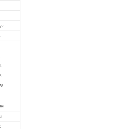
g6
c
9
q
k
8
78
ne
u
c