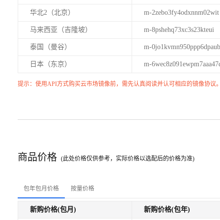
华北2（北京）
m-2zebo3fy4odxnnm02wit
马来西亚（吉隆坡）
m-8pshehq73xc3s23kteui
泰国（曼谷）
m-0jo1kvmn950ppp6dpau
日本（东京）
m-6wec8z091ewpm7aaa47
提示：使用API方式购买云市场镜像前，需先认真阅读并认可相应的镜像协议
商品价格
(此处价格仅供参考，实际价格以选配后的价格为准)
包年包月价格
按量价格
新购价格(包月)
新购价格(包年)