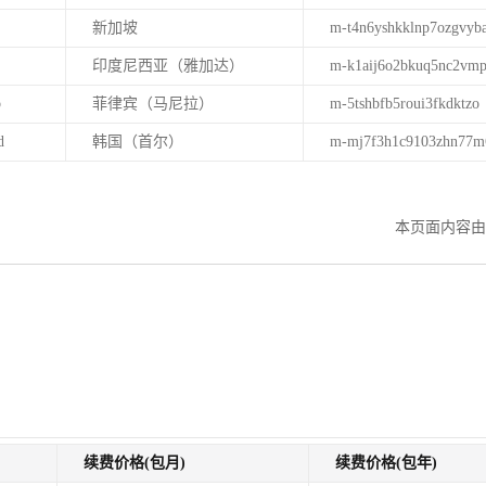
新加坡
m-t4n6yshkklnp7ozgvyb
印度尼西亚（雅加达）
m-k1aij6o2bkuq5nc2vmp
b
菲律宾（马尼拉）
m-5tshbfb5roui3fkdktzo
d
韩国（首尔）
m-mj7f3h1c9103zhn77m
。
本页面内容由
续费价格(包月)
续费价格(包年)