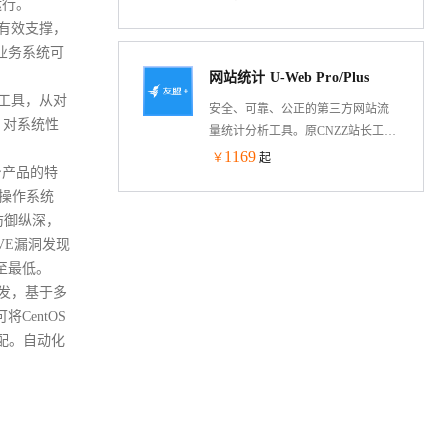
描述需求，自动规划执行并输出专
运行。
测试上都刷新过世界纪录。自研一
业文档。QoderWake 是你的数字员
有效支撑，
体化架构，兼顾分布式架构的扩展
工，各司其职、全天在线，设定规
业务系统可
性与集中式架构的性能优势。现已
则后自主开工，越用越懂你。
网站统计 U-Web Pro/Plus
助力金融、零售、互联网、智能制
工具，从对
造等多个行业的 2000+客户，构建现
安全、可靠、公正的第三方网站流
代数据架构，简化技术栈。
，对系统性
量统计分析工具。原CNZZ站长工
具，服务750万家网站。PS：购买成
1169
￥
起
身产品的特
功后，需在友盟+激活页面
操作系统
https://account.umeng.com/activate完成
激活绑定才可使用。新用户不要拍
防御纵深，
【补】差价规格，无法激活！
CVE漏洞发现
至最低。
发，基于多
entOS
配。自动化