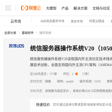
大模型
产品
解决方案
文档与社区
云市场
AI应用及服务市场
阿里云精选
类目市场
全部分类
基础软件
操作系统
统信服务器操作系统V20（1050
统信服务器操作系统V20汲取国内外主流社区技术
展技术创新，全面支持国内外主流CPU架构（AMD64/AR
全、高可用、高性能、易维护以及高可靠等要求，支

近180天成交：
171单
评论：
1
（
1
条）
交付方式：
镜像
架构：
arm64
操作系统：
UOS
更
计价方式：
该镜像为固定定价 ，具体价格以ECS实例规格选
快速估价
您可通过选择付费类型和地域来预估定价信