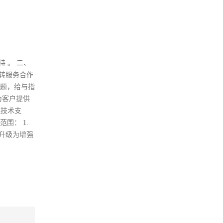
持 。 二、
6转服务合作
问题，给与指
为客户提供
程技术支
围： 1.
可升级为增强