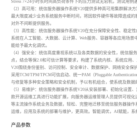
Stress 7×24小时长时间高负荷条件下的压力测试无宕机，测试
（2）高可用：统信服务器操作系统V20提供多种高可用集群解决
最大限度减少业务系统服务中断时间，将因软件硬件等故障造成的
对外不间断提供服务。
（3）高性能：统信服务器操作系统V20在充分保障安全性、稳定
系统在人工智能、大数据、云计算、Web服务、容器等各应用场景
能给予最大化调优。
（4）强安全：统信高度重视系统以及各类数据的安全性，统信服务器
点，结合等保2.0和可信计算等要求，构建了系统内核、系统应用
V20围绕身份鉴别、访问控制、安全审计、数据保护、网络安全保
采用TCM/TPM/TPCM可信启动、统一PAM（Pluggable Authe
与修复等多种安全策略和安全机制，予以有机组合，使系统及数据
（5）易维护：统信服务器操作系统V20从安装部署、初始化设置
款开源运维工具进行功能扩展，向服务器运维管理人员提供可视化运
等主流操作系统业务及数据，轻松、完整地迁移至统信服务器操作系
运维，应用及系统的部署与维护，更高效。智能调优，AI赋能，系
产品参数