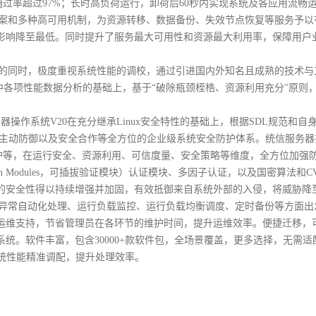
用例通过率超过97%；长时高负荷运行，卸荷后60秒内实现系统及各应用流畅
方案和多种高可用机制，为资源转移、数据备份、失效节点恢复等服务予以
影响降至最低。同时提升了服务最大可用性和资源最大利用率，保障用户
性的同时，极度重视系统性能的调校，通过引进国内外知名且成熟的技术与
中各项性能数据分析的基础上，基于“破除瓶颈桎梏、资源利用充分”原则
操作系统V20在充分继承Linux安全特性的基础上，根据SDL规范和自
、主动防御以及安全合作等全方位的企业级系统安全防护体系。统信服务器
护等，在运行安全、资源利用、可信度量、安全策略等维度，全方位加强
ntication Modules，可插拔验证模块）认证模块、多因子认证，以及国密算法和
的安全性得以持续增强并加固，有效抵御来自系统外部的入侵，将威胁降
、异常自动化处理、运行负载监控、运行负载均衡调度、定时备份等方面出
维支持，节省管理员在各环节的维护时间，提升运维效率。便捷迁移，可将C
统。软件丰富，包含30000+款软件包，全场景覆盖，更多选择，无需适
统性能精准调配，提升处理效率。