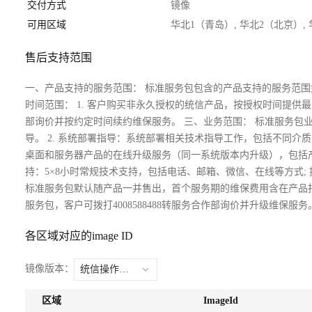
交付方式
镜像
可用区域
华北1（青岛）, 华北2（北京）,
售后支持范围
一、产品支持的服务范围： 标准服务包包含的产品支持的服务范围如下 1.
时间范围： 1. 客户购买非永久授权的统信产品，按授权时间提供最少3
部询价并按约定时间续约维保服务。 三、业务范围： 标准服务包业
导。 2. 系统部署指导：系统部署相关技术指导工作，包括不同介
桌面和服务器产品的在线升级服务（同一系统版本内升级），包括产品
持：5×8小时常规技术支持，包括电话、邮箱、微信、在线等方式;
标准服务包默认随产品一并售出，首个服务期的维保费用含在产品报价
服务包，客户可拨打4008588488转服务合作部询价并升级维保服务
各区域对应的image ID
镜像版本：
统信操作系统V20（1050u1a）
区域
ImageId