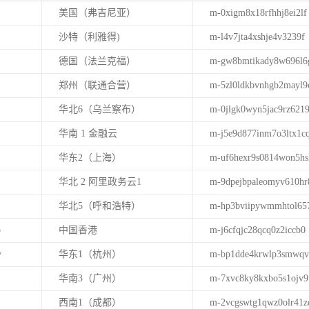
美国（弗吉尼亚）
m-0xigm8x18rfhhj8ei2lf
沙特（利雅得)
m-l4v7jta4xshje4v3239f
德国（法兰克福）
m-gw8bmtikady8w696l6
郑州（联通合营）
m-5zl0ldkbvnhgb2mayl9
华北6（乌兰察布）
m-0jlgk0wyn5jac9rz621
华南 1 金融云
m-j5e9d877inm7o3ltx1c
华东2（上海）
m-uf6hexr9s0814won5hs
华北 2 阿里政务云1
m-9dpejbpaleomyv610hr
华北5（呼和浩特）
m-hp3bviipywmmhtol65
p
中国香港
m-j6cfqjc28qcq0z2iccb0
y
华东1（杭州）
m-bp1dde4krwlp3smwqv
华南3（广州）
m-7xvc8ky8kxbo5s1ojv9
西南1（成都）
m-2vcgswtg1qwz0olr41z