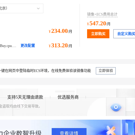
北京）
镜像+ECS费用总计
547.20
¥
/月
234.00
¥
/月
立即购买
自定义购
313.20
ecs.c6r.xlarge@ecs.buy.#simpleBuy.cpu.memoryArm 计算型 c6r
更改配置
¥
/月
键在网页中登陆临时ECS环境，在线免费体验该镜像功能
立即体验
支持5天无理由退款
优选服务商
资金盗取均由线下交易导致。