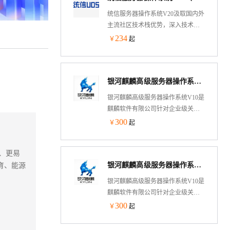
等）和处理器厂商，在各种应用环
统信服务器操作系统V20汲取国内外
境中，满足强安全、高可用、高性
主流社区技术栈优势，深入技术底
能、易维护以及高可靠等要求，支
层结合国内外设计标准与规范以及
234
￥
起
撑电信、金融、政府等政企规模化
各类用户业务应用需求，积极开展
应用需求。
技术创新，全面支持国内外主流
CPU架构
银河麒麟高级服务器操作系统（X86版）V10
（AMD64/ARM64/MIPS64/SW64/LoongArch
等）和处理器厂商，在各种应用环
银河麒麟高级服务器操作系统V10是
境中，满足强安全、高可用、高性
麒麟软件有限公司针对企业级关键
能、易维护以及高可靠等要求，支
业务，适应虚拟化、云计算、大数
300
￥
起
撑电信、金融、政府等政企规模化
据、工业互联网时代对主机系统可
应用需求。
靠性、安全性、性能、扩展性和实
、更易
时性等需求，依据CMMI5级标准研
银河麒麟高级服务器操作系统V10（SP3-2403）-X86版
育、能源
制的提供内生本质安全、云原生支
持、自主平台深入优化、高性能、
银河麒麟高级服务器操作系统V10是
易管理的新一代自主服务器操作系
麒麟软件有限公司针对企业级关键
统。
业务，适应虚拟化、云计算、大数
300
￥
起
据、工业互联网时代对主机系统可
靠性、安全性、性能、扩展性和实