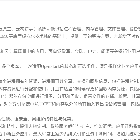
云原生、云构建等；系统功能包括进程管理、内存管理、文件管理、设备
MU等底层虚拟化技术栈的基础上，提供丰富的解决方案，并新增了对Proxm
撑和云计算场景中的应用，面向党政军、金融、电力、能源等关键行业用
容它的多个版本，二次适配OpenStack的核心和可选组件，满足多样化业务应
每个进程拥有的资源，进程间可以分享、交换和同步信息，包括进程控制
内存资源进行分配和使用，并且在适当的时候释放和回收内存资源，包括
（4）器的存储空间进行组织、分配和回收，负责文件的存储、检索、共
，对计算机系统中除了CPU和内存以外的所有输入输出设备的管理，包括
高性能、强安全、易维护的特性与优势。
能需求和特性，提供内核定制、系统服务裁剪与扩充、性能调优、应用迁移指
中断业务应用，最大程度上减少系统关机和业务中断时间，增加系统可靠