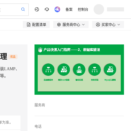
备案
控制台
配置清单
服务商中心
买家中心

管理
优品
装LAMP、
务等。
服务商
单为准。
电话