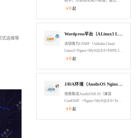
助手，AI自动化私人助理，是您的
高效生活与智能工作伙伴。它能自
0
￥
起
动处理邮件、会议及日常琐事，释
放宝贵时间；通过深度学习，精准
预判需求，提供千人千面的专属服
Wordpress平台（ALinux3 LNMP PHP）
务。跨设备无缝协同与多模态交
家式运维等
互，让操作更自然流畅。同时，采
该镜像为LNMP（Alibaba Cloud
用本地加密与联邦学习技术，严格
Linux3+Nginx+MySQL8.0+PHP8.5）+Wordpre
保障数据隐私与安全。从繁杂事务
架构，jemalloc优化内存管理，脚本
0
￥
起
到贴心提醒，OpenClaw以主动、安
菜单式添加Nginx虚拟主机绑定，并
全、智能的方式，助您告别繁琐，
支持内网OSS备份功能
尽享从容高效人生。本镜像基于
Alibaba Cloud Linux 3+宝塔Linux面
JAVA环境（AnolisOS Nginx Tomcat8 JDK）
板部署，OpenClaw一键部署，可视
镜像集成AnolisOS8.10（兼容
化安装，简单易用。
CentOS8）+Nginx+MySQL8.0+Tomcat8.5+O
Nginx处理静态资源，Tomcat以apr模
0
￥
起
式运行处理动态资源，大幅度的提
高性能