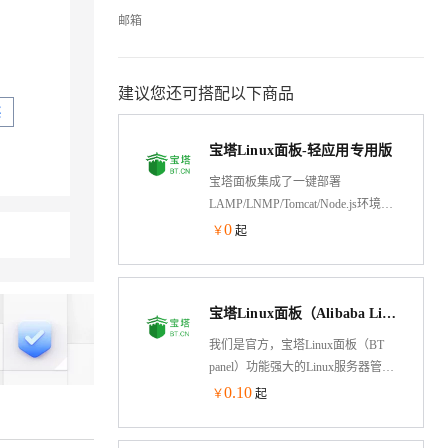
邮箱
建议您还可搭配以下商品
买
宝塔Linux面板-轻应用专用版
宝塔面板集成了一键部署
LAMP/LNMP/Tomcat/Node.js环境，
通过web端可视化操作，优化了建站
0
￥
起
流程，提供安全管理、计划任务、
文件管理以及软件管理等功能。官
方专业运维技术提供服务。
宝塔Linux面板（Alibaba Linux3操作系统/LAMP/LNMP/Java/Node/服务器管理/BT Panel）
我们是官方，宝塔Linux面板（BT
panel）功能强大的Linux服务器管理
软件，一键部署：
0.10
￥
起
LAMP/LNMP/Tomcat/Node.js、网
站、数据库、Docker、FTP、SSL，