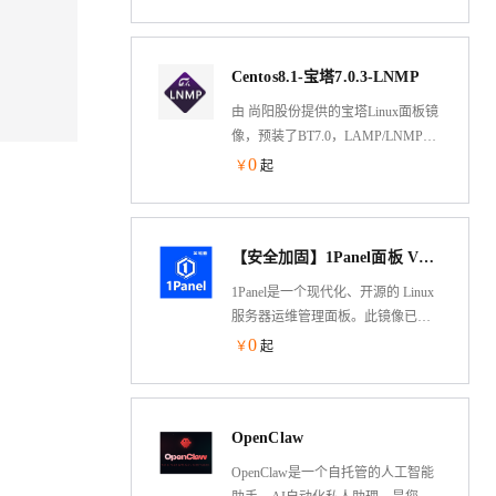
站、数据库、FTP、SSL，通过Web
端轻松管理服务器。支持Alibaba
Cloud Linux 3/Centos/Debian/Ubuntu
Centos8.1-宝塔7.0.3-LNMP
由 尚阳股份提供的宝塔Linux面板镜
像，预装了BT7.0，LAMP/LNMP等
其他组件，可在云服务器上一键部
0
￥
起
署。宝塔BT面板是非常优秀的PHP
集成环境管理工具，可以让用户轻
松选择Apache/Nginx，MySQL，
【安全加固】1Panel面板 V1.10.25 Aliyun兼容CentOS
PHP等不同版本安装与切换
1Panel是一个现代化、开源的 Linux
服务器运维管理面板。此镜像已进
行安全升级，通过安全加固，符合
0
￥
起
等保2.0要求。使用此镜像可以帮
你：快速建站、高效管理、安全可
靠、一键备份、应用商店……
OpenClaw
OpenClaw是一个自托管的人工智能