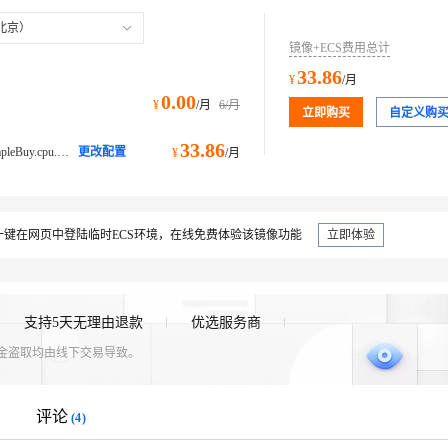
北京）
镜像+ECS费用总计
33.86
¥
/月
0.00
¥
/月
6
/月
立即购买
自定义购
33.86
ecs.e-c1m1.large@ecs.buy.#simpleBuy.cpu.memory经济型 e
更改配置
¥
/月
键在网页中登陆临时ECS环境，在线免费体验该镜像功能
立即体验
支持5天无理由退款
优选服务商
资金盗取均由线下交易导致。
评论
(4)