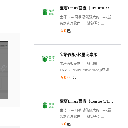
通过Web端轻松管理服务器。支持
宝塔Linux面板（Ubuntu 22/LAMP/LNMP/Tomcat/Node.js/服务器管理）
Alibaba Cloud Linux
3/Centos/Debian/Ubuntu。专注于服务
宝塔Linux面板 功能强大的Linux服
器运维效率及运维安全领域，超
务器管理软件，一键部署：
1500万台服务器安装宝塔，超200万
LAMP/LNMP/Tomcat/Node.js、网
0
￥
起
注册用户使用宝塔，持续更新维护8
站、数据库、FTP、SSL，通过Web
年，值得信赖
端轻松管理服务器。支持Alibaba
Cloud Linux
宝塔面板·轻量专享版
3/Centos/Debian/Ubuntu。注于服务器
运维效率及运维安全领域，持续更
宝塔面板集成了一键部署
新维护8年，值得信赖。
LAMP/LNMP/Tomcat/Node.js环境，
通过web端可视化操作，优化了建站
0.01
￥
起
流程，提供安全管理、计划任务、
文件管理以及软件管理等功能。官
方专业运维技术提供服务。注于服
宝塔Linux面板（Centos 9/LAMP/LNMP/Tomcat/Node.js/）
务器运维效率及运维安全领域，持
续更新维护8年，值得信赖。
宝塔Linux面板 功能强大的Linux服
务器管理软件，一键部署：
LAMP/LNMP/Tomcat/Node.js、网
0
￥
起