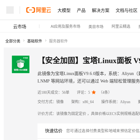
大模型
产品
解决方案
文档与社区
云市场
AI应用及服务市场
阿里云精选
类目市场
全部分类
基础软件
服务器软件
【安全加固】宝塔Linux面板 V9
此镜像为宝塔Linux面板V9.6.0版本，系统：Aliy
LNMP 等网站环境，还可以通过 Web 端轻松管

近180天成交：
56单
评论：
5
（
4
条）
交付方式：
镜像
架构：
x86_64
操作系统：
Aliyun
计价方式：
该镜像为固定定价 ，具体价格以ECS实例规格选
快速估价
您可通过选择付费类型和地域来预估定价信