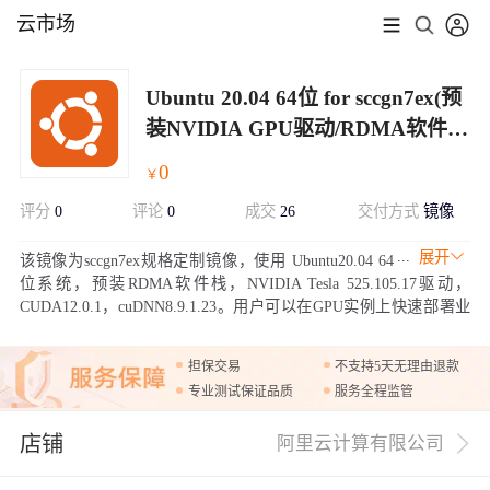
云市场
Ubuntu 20.04 64位 for sccgn7ex(预
装NVIDIA GPU驱动/RDMA软件
栈)
0
￥
评分
0
评论
0
成交
26
交付方式
镜像
展开
该镜像为sccgn7ex规格定制镜像，使用 Ubuntu20.04 64
位系统，预装RDMA软件栈，NVIDIA Tesla 525.105.17驱动，
CUDA12.0.1，cuDNN8.9.1.23。用户可以在GPU实例上快速部署业
务软件并获得GPU超强的计算能力和RDMA网络通信能力。
担保交易
不支持5天无理由退款
专业测试保证品质
服务全程监管
店铺
阿里云计算有限公司