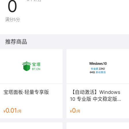
0
满分5分
推荐商品
宝塔面板·轻量专享版
【自动激活】Windows
10 专业版 中文稳定版
2026年7月更新 v22H2
0.01
0
¥
/月
¥
/月
64位win10