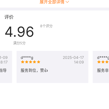
展开全部详情
V29.3.1
安装Doker V29.3.1 和 Docker Compose V2.39
评价
4.96
8
个评分
满分5分
1-09
d****g
2025-04-17
d****
18:17
14:09
指导
服务到位，赞👍
服务非