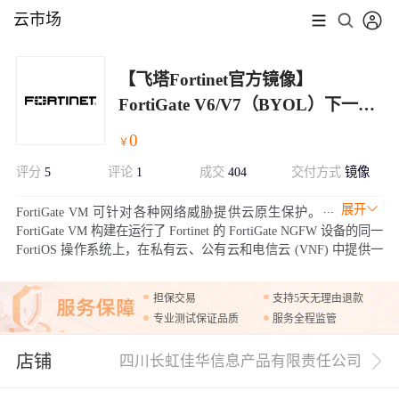
云市场
【飞塔Fortinet官方镜像】
FortiGate V6/V7（BYOL）下一代
防火墙
0
￥
评分
5
评论
1
成交
404
交付方式
镜像
展开
FortiGate VM 可针对各种网络威胁提供云原生保护。
FortiGate VM 构建在运行了 Fortinet 的 FortiGate NGFW 设备的同一
FortiOS 操作系统上，在私有云、公有云和电信云 (VNF) 中提供一
致的安全性，简化了混合网状防火墙平台的实施，无论应用程序部
署在哪里，都能获得保护。
担保交易
支持5天无理由退款
专业测试保证品质
服务全程监管
店铺
四川长虹佳华信息产品有限责任公司