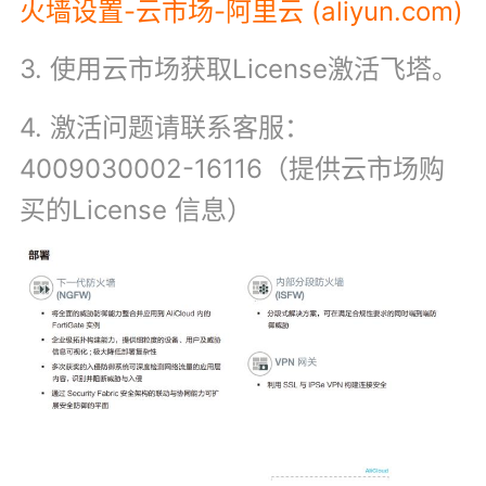
火墙设置-云市场-阿里云 (aliyun.com)
3. 使用云市场获取License激活飞塔。
4. 激活问题请联系客服：
4009030002-16116（提供云市场购
买的License 信息）