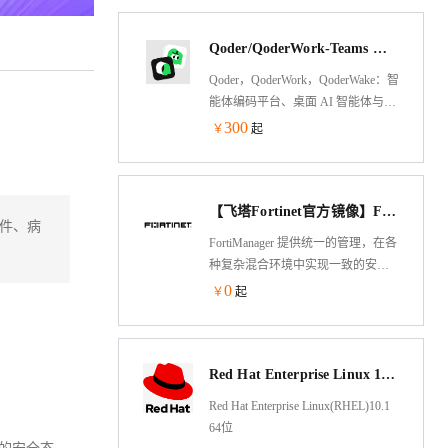
统上，在私有云、公有云和电信云
从文本、图片、视频中提取结构化的属性信息
从文本、图片、视频中提取结构化的属性信息
(VNF)中提供一致的安全性，简化了
Qoder/QoderWork-Teams 国际版
混合网状防火墙平台的实施，无论
应用程序部署在哪里，都能获得保
Qoder，QoderWork，QoderWake：智
护。
能体编码平台、桌面 AI 智能体与数
字员工。Qoder 是面向真实软件开发
300
￥
起
的智能体编程平台（Agentic Coding
Platform），提供 Desktop、JetBrains
插件、CLI、Mobile 和 Cloud Agents
【飞塔Fortinet官方镜像】FortiManager V6/V7（BYOL）集中管理器
等使用方式，让 Agent 自主完成从
件、病
编码到交付的全流程。QoderWork
FortiManager 提供统一的管理，在各
是桌面 AI 智能体，将 Agent 能力从
种复杂混合环境中实现一致的安全
编程扩展到日常办公——自然语言
性，防御安全威胁。主要优势包括
0
￥
起
描述需求，自动规划执行并输出专
使用最佳实践模板加速零接触配
业文档。QoderWake 是你的数字员
置，支持大规模部署 SD-WAN，简
工，各司其职、全天在线，设定规
化 Fortinet Security Fabric 安全架构之
则后自主开工，越用越懂你。
Red Hat Enterprise Linux 10.1 64位
间的工作流程，并与 500 多个生态
系统合作伙伴集成。
Red Hat Enterprise Linux(RHEL)10.1
64位