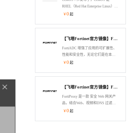
胁。
RHEL（Red Hat Enterprise Linux）源
代码再编译的产物，而且在 RHEL
0
￥
起
的基础上修正了不少已知的 Bug，
相对于其他 Linux 发行版，其稳定性
值得信赖。
【飞塔Fortinet官方镜像】FortiADC V7（BYOL）负载均衡
FortiADC 增强了应用的可扩展性、
性能和安全性，无论它们是在本地
还是在云中托管。我们的先进应用
0
￥
起
交付控制器可优化应用的性能和可
用性，同时通过自身的原生安全工
具和将应用交付集成到 Fortinet
【飞塔Fortinet官方镜像】FortiProxy V7（BYOL）安全网关
Security Fabric 安全架构中来保障应
用的安全。
FortiProxy 是一款 安全 Web 网关产
品，结合Web、视频和DNS 过滤、
数据泄露防护、反病毒、入侵防
0
￥
起
护、浏览器隔离和高级威胁防护等
多种深度安全防御技术，全方位保
护员工免受各类网络攻击。