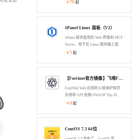
业的安全态
70
￥
起
1Panel Linux 面板（V2）
1Panel 提供直观的 Web 界面和 MCP
Server，用于在 Linux 服务器上管理
网站、文件、容器、数据库和大语
5
￥
起
言模型（LLM）。
【Fortinet官方镜像】飞塔Fortinet—FortiWeb-应用防火墙
FortiWeb Web 应用防火墙保护网页
应用和 API 抵御 OWASP Top-10 威
胁、拒绝服务攻击和恶意机器人程
0
￥
起
序攻击。高级 ML 驱动的功能可提
高安全性，降低管理开销。功能包
括异常检测、API 发现和保护、机
CentOS 7.3 64位
器人程序缓解和高级威胁分析，可
识别所有受保护应用中最危险的威
CentOS 7.3 发布了，CentOS 是