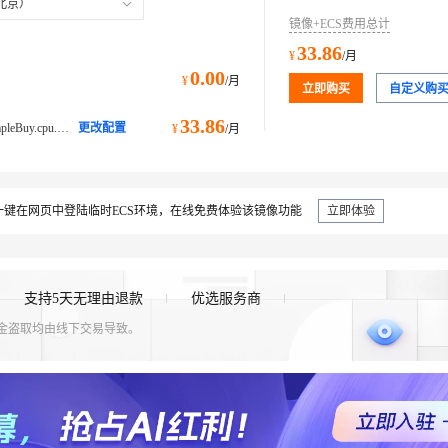
态合作计划
态合作计划
北京）
企业应用
企业应用
Works
Works
云原生大数据计算服务 MaxCompute
云原生大数据计算服务 MaxCompute
容器服务 Kub
容器服务 Kub
AI 电商营销
AI 电商营销
AI 算法大赛
AI 算法大赛
镜像+ECS费用总计
Red Hat
Red Hat
Data Agent 驱动的一站式 Data+AI 开发治理平台
Data Agent 驱动的一站式 Data+AI 开发治理平台
面向分析的企业级SaaS模式云数据仓库
面向分析的企业级SaaS模式云数据仓库
提供一站式管
提供一站式管
AI 应用构建
AI 应用构建
大模型原生
大模型原生
33.86
AI 广告创作
AI 广告创作
云开发大赛
云开发大赛
ERP
ERP
¥
/月
堂（旗舰版）
堂（旗舰版）
SUSE
SUSE
0.00
¥
/月
通义灵码
通义灵码
模型体验
模型体验
大模型服务平台百炼-应用模版
大模型服务平台百炼-应用模版
NEW
NEW
AI 短剧/漫剧
AI 短剧/漫剧
立即购买
自定义购
入门学习赛
入门学习赛
CRM
CRM
防护产品
防护产品
智能编码助手
智能编码助手
的模型效果
的模型效果
丰富多元化的应用模版和解决方案
丰富多元化的应用模版和解决方案
建站小程序
建站小程序
33.86
AI coding
AI coding
OA 办公系统
OA 办公系统
ecs.e-c1m1.large@ecs.buy.#simpleBuy.cpu.memory经济型 e
更改配置
¥
/月
通义星尘
通义星尘
微调与部署
微调与部署
大模型服务平台百炼-MCP服务
大模型服务平台百炼-MCP服务
NEW
NEW
AI 办公
AI 办公
财税管理
财税管理
模板建站
模板建站
类人智能体/数
类人智能体/数
一站式大模型服务平台，支持界面化微调与部署
一站式大模型服务平台，支持界面化微调与部署
全生命周期MCP托管和应用服务
全生命周期MCP托管和应用服务
智能客服
智能客服
400电话
400电话
定制建站
定制建站
大模型服务平台
大模型服务平台
大模型服务平台百炼-智能体
大模型服务平台百炼-智能体
键在网页中登陆临时ECS环境，在线免费体验该镜像功能
立即体验
多模态内容创作工
多模态内容创作工
AI Native 的算法工程平台，一站式完成建模、训练、推理服务部署
AI Native 的算法工程平台，一站式完成建模、训练、推理服务部署
灵活可视化地构建企业级 Agent
灵活可视化地构建企业级 Agent
方案
方案
广告营销
广告营销
模板小程序
模板小程序
定制小程序
定制小程序
支持5天无理由退款
优选服务商
APP 开发
APP 开发
资金盗取均由线下交易导致。
建站系统
建站系统
AI 应用
AI 应用
即刻拥有 DeepSeek-R1 满血版
即刻拥有 DeepSeek-R1 满血版
10分钟微调：
10分钟微调：
型
型
依托云原生高可用架构,实现Dify私有化部署
依托云原生高可用架构,实现Dify私有化部署
多种方案随心选，轻松解锁专属 DeepSeek
多种方案随心选，轻松解锁专属 DeepSeek
一个 AI 助手
一个 AI 助手
与 AI 智能体进行实时音视频通话
与 AI 智能体进行实时音视频通话
多模态数据信
多模态数据信
在企业官网、通讯软件中为客户提供 AI 客服
在企业官网、通讯软件中为客户提供 AI 客服
构建支持视频理解的 AI 音视频实时通话应用
构建支持视频理解的 AI 音视频实时通话应用