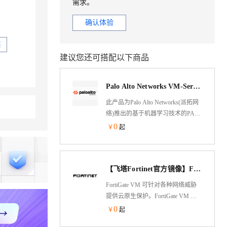
需求。
Careers
Careers
ernetes 版 ACK
ernetes 版 ACK
AI 原生数据库服务发布
AI 原生数据库服务发布
SSL 证书
SSL 证书
理容器应用的 K8s 服务
理容器应用的 K8s 服务
Agent 数据网关
Agent 数据网关
应用
应用
确认体验
堡垒机
堡垒机
云原生数据库 PolarDB
云原生数据库 PolarDB
通义听悟
通义听悟
买
防火墙
防火墙
Agentic Database 发布
Agentic Database 发布
，支持企业专属部署
，支持企业专属部署
智能会议助手，实时转写会议记录，支持搜索定位
智能会议助手，实时转写会议记录，支持搜索定位
建议您还可搭配以下商品
主机安全
主机安全
通义晓蜜
通义晓蜜
字分身创作平台
字分身创作平台
智能客服平台，对话机器人、对话分析、智能外呼
智能客服平台，对话机器人、对话分析、智能外呼
Palo Alto Networks VM-Series 虚拟化新一代防火墙
AI 应用及服务市场
AI 应用及服务市场
此产品为Palo Alto Networks(派拓网
百炼 - 全妙
百炼 - 全妙
大模型服务平台百炼 - 通义法睿
大模型服务平台百炼 - 通义法睿
络)推出的基于机器学习技术的PAN-
AI 应用
AI 应用
具，已接入 DeepSeek
具，已接入 DeepSeek
法律智能助手，支持合同审查、法律咨询与检索、智能阅卷等
法律智能助手，支持合同审查、法律咨询与检索、智能阅卷等
OS 下一代防火墙的公有云版本。新
0
￥
起
大模型
大模型
的VM-Series 通过将机器学习(ML)技
术嵌入防火墙核心，可以帮助我们
自然语言处理
自然语言处理
的客户主动并智能地阻止未知威
【飞塔Fortinet官方镜像】FortiGate V6/V7（BYOL）下一代防火墙
数据标注
数据标注
胁，保护物联网设备，并推荐安全
让0.6B模型媲美235B模
让0.6B模型媲美235B模
超强辅助，Bolt.diy 一步搞定创意建站
超强辅助，Bolt.diy 一步搞定创意建站
策略，从而为网络安全树立了新标
FortiGate VM 可针对各种网络威胁
机器学习
机器学习
通过自然语言交互简化开发流程,全栈开发支持
通过自然语言交互简化开发流程,全栈开发支持
杆。
提供云原生保护。FortiGate VM 构
用1%尺寸在特定领域达到大模型90%以上效果
用1%尺寸在特定领域达到大模型90%以上效果
建在运行了 Fortinet 的 FortiGate
0
构建大模型应用的安全防护体系
构建大模型应用的安全防护体系
￥
起
NGFW 设备的同一 FortiOS 操作系
息提取
息提取
通过阿里云安全产品对 AI 应用进行安全防护
通过阿里云安全产品对 AI 应用进行安全防护