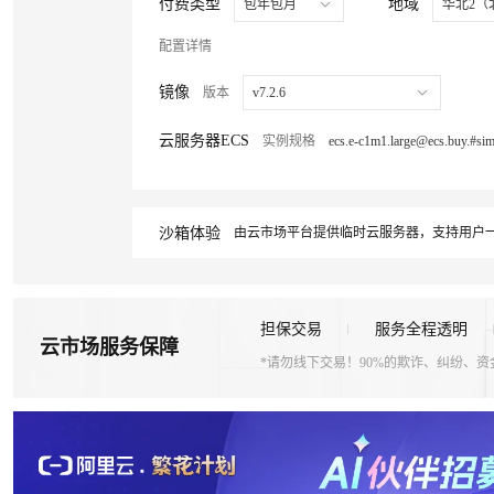
AI 大模型销售与服务生
AI 大模型销售与服务生
付费类型
地域
包年包月
华北2（
大数据开发治理平台 Data
大数据开发治理平台 Data
网络
网络
网络
中间件
中间件
中间件
友盟天域
友盟天域
大模型服务
大模型服务
配置详情
可观测
可观测
可观测
数据库
数据库
数据库
AI空中课堂在线直播课
AI空中课堂在线直播课
云防火墙
云防火墙
大模型服务平台百炼 - 
大模型服务平台百炼 - 
镜像
版本
v7.2.6
上云与迁云
上云与迁云
上云与迁云
云原生的云上边界网络安全
云原生的云上边界网络安全
大数据计算
大数据计算
大数据计算
在线体验全尺寸、多种模态
在线体验全尺寸、多种模态
生态解决方案
生态解决方案
云服务器ECS
实例规格
企业出海
企业出海
企业出海
人工智能与机器学习
人工智能与机器学习
人工智能与机器学习
大模型服务平台百炼 - 
大模型服务平台百炼 - 
行业生态解决方案
行业生态解决方案
政企业务
政企业务
政企业务
媒体服务
媒体服务
媒体服务
开发者生态解决方案
开发者生态解决方案
人工智能平台 PAI
人工智能平台 PAI
沙箱体验
由云市场平台提供临时云服务器，支持用户一
企业服务与云通信
企业服务与云通信
企业服务与云通信
AI 开发和 AI 应用解决
AI 开发和 AI 应用解决
域名与网站
域名与网站
域名与网站
担保交易
服务全程透明
终端用户计算
终端用户计算
终端用户计算
大模型解决方案
大模型解决方案
云市场服务保障
*请勿线下交易！90%的欺诈、纠纷、
物联网
物联网
物联网
快速部署 Dify，高效搭建 
快速部署 Dify，高效搭建 
Serverless
Serverless
Serverless
10 分钟在聊天系统中增加
10 分钟在聊天系统中增加
开发工具
开发工具
开发工具