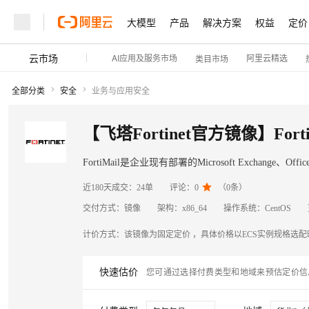
大模型
产品
解决方案
权益
定价
云市场
AI应用及服务市场
阿里云精选
类目市场
大模型
产品
解决方案
权益
定价
云市场
伙伴
服务
了解阿里云
大模型
产品
解决方案
权益
定价
云市场
伙伴
服务
了解阿里云
大模型
产品
解决方案
权益
定价
云市场
伙伴
服务
了解阿里云
精选产品
精选解决方案
普惠上云
产品定价
精选商城
成为销售伙伴
售前咨询
为什么选择阿里云
精选产品
精选解决方案
普惠上云
产品定价
精选商城
成为销售伙伴
售前咨询
为什么选择阿里云
精选产品
精选解决方案
AI 体验馆
AI 体验馆
全部分类
安全
业务与应用安全
了解云产品的定价详情
了解云产品的定价详情
大模型服务平台百炼
千问办公，解锁你的工作
普惠上云 官方力荐
分销伙伴
在线服务
大模型服务平台百炼
千问办公，解锁你的工作
普惠上云 官方力荐
分销伙伴
在线服务
免费体验前沿 AI
免费体验前沿 AI
网站建设
什么是云计算
网站建设
什么是云计算
大
大
大模型服务与应用平台
企业级Agent产品，直接
大模型服务与应用平台
企业级Agent产品，直接
一键部署 OpenClaw
集成&ISV伙伴
一键部署 OpenClaw
集成&ISV伙伴
多端小程序
技术领先
多端小程序
技术领先
【飞塔Fortinet官方镜像】Fort
云上成本管理
云上成本管理
售后服务
售后服务
轻量应用服务器
Agency Agents：拥
轻量应用服务器
Agency Agents：拥
通义大模型
通义大模型
精选产品
精选解决方案
精选产品
精选解决方案
精选产品
精选解决方案
更强效果
更强效果
官方推荐返现计划
通用与行业 ISV 伙伴
官方推荐返现计划
通用与行业 ISV 伙伴
Salesforce 国际版订阅
稳定可靠
Salesforce 国际版订阅
稳定可靠
管理和优化成本
管理和优化成本
FortiMail是企业现有部署的Microsoft Exchange、Of
自助服务
自助服务
咨询伙伴
咨询伙伴
Tableau 订阅
安全合规
Tableau 订阅
安全合规
计算
AI
计算
AI
计算
AI
通义万相2.6-图生视频
通义万相2.6-图生视频
N
N

近180天成交：
24单
评论：
0
（
0
条）
云数据库 RDS
HappyHorse 打造一
云数据库 RDS
HappyHorse 打造一
免费试用
免费试用
在线服务
在线服务
支持15秒长视频，支持智
支持15秒长视频，支持智
Tuya 物联网平台阿里云
分析师报告
Tuya 物联网平台阿里云
分析师报告
交付方式：
镜像
架构：
x86_64
操作系统：
CentOS
容器
互联网应用开发
容器
互联网应用开发
容器
互联网应用开发
销售伙伴合作计划
销售伙伴合作计划
140+云产品 免费试用
工单服务
140+云产品 免费试用
工单服务
通义百聆-Fun-ASR
通义百聆-Fun-ASR
NEW
NEW
观测云
研究报告与白皮书
观测云
研究报告与白皮书
人工智能平台 PAI
快速拥有专属 OpenClaw
人工智能平台 PAI
快速拥有专属 OpenClaw
大模
大模
计价方式：
该镜像为固定定价 ，具体价格以ECS实例规格选
大数据
大数据
大数据
存储
存储
存储
AI 产品 免费试用
无影生态合作计划
短信专区
AI 产品 免费试用
无影生态合作计划
短信专区
一站式AI开发、训练和推
一站式AI开发、训练和推
蓝凌 OA
蓝凌 OA
现代化应用
现代化应用
现代化应用
网络与CDN
网络与CDN
网络与CDN
通义千问3-VL-Plus
通义千问3-VL-Plus
解决方案免费试用 新老
Salesforce On Alibaba C
解决方案免费试用 新老
Salesforce On Alibaba C
快速估价
您可通过选择付费类型和地域来预估定价信
云解析DNS
云解析DNS
畅捷通
畅捷通
Consulting Partner 合
Consulting Partner 合
安全
安全
安全
安全
安全
安全
电子合同
电子合同