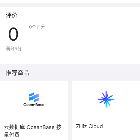
三、使用说明
1、购买后系统启动需要1-3分钟，请耐心等待。
评价
2、建议定期登录阿里云云安全中心（态势感知）修复系统
0
0
个评分
漏洞。
3、为了便于您的使用，提升安全与兼容性，云镜像已经集
成阿里云如下插件：
满分5分
（1）云安全中心（态势感知）：提供安全事件检测，漏洞
检测，攻击告警等，详情参考：
https://help.aliyun.com/product/28498.html
推荐商品
（2）云监控：云监控服务可用于收集获取阿里云资源的监
控指标，更加准确的检测系统内部的资源负载。详情参
考：https://help.aliyun.com/product/28572.html
（3）云助手：云助手是专为云服务器ECS打造的原生自动
化运维工具，典型的使用场景包括：安装卸载软件、启动
或停止服务、分发配置文件和执行一般的命令（或脚本）
等。详情参考：
https://help.aliyun.com/document_detail/64601.html
Zilliz Cloud
云数据库 OceanBase 按
上述插件不产生额外费用，请勿卸载或删除，否则可能影
量付费