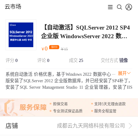
云市场
【自动激活】SQLServer 2012 SP4
企业版 WindowsServer 2022 数据
中心版sql已打SP4补丁
0
限时价
￥
￥
15
评分
0
评论
0
成交
25
交付方式
镜像
展开
系统自动激活 价格优惠，基于Windows 2022 数据中心
版安装了SQLServer 2012 企业版数据库，并已经安装了SP4补丁，
安装了SQL Server Management Studio 11 企业管理器，安装了IIS
10, .NET 组件，安装了阿里云官方虚拟化驱动及插件，方便更好管
理服务器。镜像默认自动激活。
担保交易
支持5天无理由退款
专业测试保证品质
服务全程监管
店铺
成都云九天网络科技有限公司