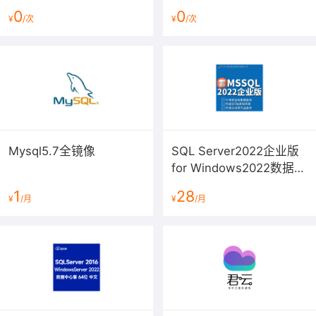
响控制台操作和检测到安全风险。
0
0
¥
/次
¥
/次
四、其他说明
目前暂不提供纸质发票，根据云市场相关规定，如需开具
发票，请联系客服。建议开具电子发票。
工作日09:00--18:00，右侧在线旺旺客服，支持邮箱：
pay@yunjiutian.com
Mysql5.7全镜像
SQL Server2022企业版
注意：非人为的产品自身BUG，免费修复；人为处理产生
for Windows2022数据中
的售后服务，我司酌情收费
心版镜像（含2024安全
1
28
服务范围说明：新装镜像有异常问题请及时给我们反馈，
¥
/月
¥
/月
更新）
镜像使用和系统运维环境搭建管理由用户自助完成或购买
上云专业服务操作。