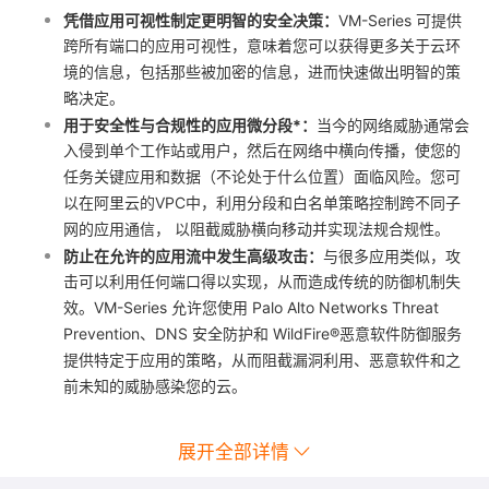
凭借应用可视性制定更明智的安全决策：
VM-Series 可提供
跨所有端口的应用可视性，意味着您可以获得更多关于云环
境的信息，包括那些被加密的信息，进而快速做出明智的策
略决定。
用于安全性与合规性的应用微分段
*
：
当今的网络威胁通常会
入侵到单个工作站或用户，然后在网络中横向传播，使您的
任务关键应用和数据（不论处于什么位置）面临风险。您可
以在阿里云的VPC中，利用分段和白名单策略控制跨不同子
网的应用通信， 以阻截威胁横向移动并实现法规合规性。
防止在允许的应用流中发生高级攻击：
与很多应用类似，攻
击可以利用任何端口得以实现，从而造成传统的防御机制失
效。VM-Series 允许您使用 Palo Alto Networks Threat
Prevention、DNS 安全防护和 WildFire®恶意软件防御服务
提供特定于应用的策略，从而阻截漏洞利用、恶意软件和之
前未知的威胁感染您的云。
展开全部详情