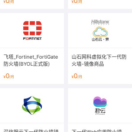
0
0
¥
/月
¥
/月
火墙
飞塔_Fortinet_FortiGate
山石网科虚拟化下一代防
防火墙(BYOL正式版)
火墙-镜像商品
0
0
¥
/月
¥
/月