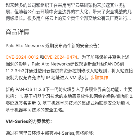
越来越多的公司和组织正在采用阿里云基础架构来加速其业务扩
展，但随着公有云环境中安全边界的扩大化，带来了安全挑战的几
何级增长。很多用户将云上的安全责任全部交给公有云厂商进行管
理，殊不知，由于云上应用安全责任共担的设计准则，公有云厂商
将主要聚焦于云上基础架构的安全，但基于流量和应用的安全，需
商品详情
要由用户自己负责，忽视此级别的安全防护，将会为您的业务带来
重大风险。 PaloAlto Networks VM-Series 下一代防火墙，采用
Palo Alto Networks 近期发布两个新的安全公告：
全新一代的基于机器学习技术，并集成了所有关联的网络安全功
CVE-2024-0012
和
CVE-2024-9474
。为了加强保护并避免上述
能，同时根据阿里云环境进行深度适配和优化，通过采用App-
漏洞的影响，Palo Alto Networks建议您更新至升级PANOS到
ID、User-ID 和 Content-ID三种独特的识别技术，针对应用程
序、用户和内容实现前所未有的可视化和控制能力，并可通过自助
11.2.3-h3并通过使用云提供商资源控制修改入站规则，将入站连接
化功能和集成管理，将安全性嵌入到应用开发流程中，确保安全策
限制为仅允许允许的 IP 地址进入 VM 系列。
步骤操作
略与您的上云战略保持一致。
新的 PAN-OS 11.2.3下一代防火墙引入了多项业界首创功能，主要
包括： 1. 基于机器学习技术的本地恶意软件和网络钓鱼防御功能 2.
零延迟签名更新 3. 基于机器学习技术的集成式物联网安全功能 4.
基于机器学习技术的安全策略。
VM-Series
的方案优势：
通过在阿里云环境中部署VM-Series,您将能够：