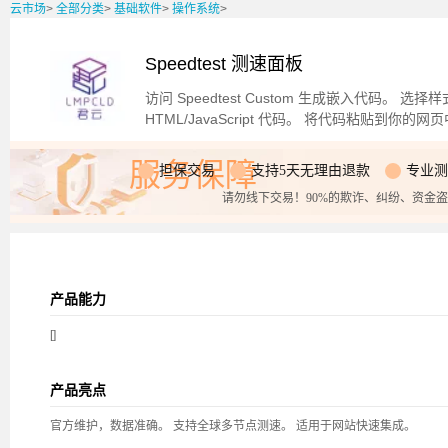
云市场
>
全部分类
>
基础软件
>
操作系统
>
Speedtest 测速面板
访问 Speedtest Custom 生成嵌入代码。
HTML/JavaScript 代码。 将代码粘贴到
服务保障
担保交易
支持5天无理由退款
专业测
请勿线下交易！90%的欺诈、纠纷、资金
产品能力
[]
产品亮点
官方维护，数据准确。 支持全球多节点测速。 适用于网站快速集成。