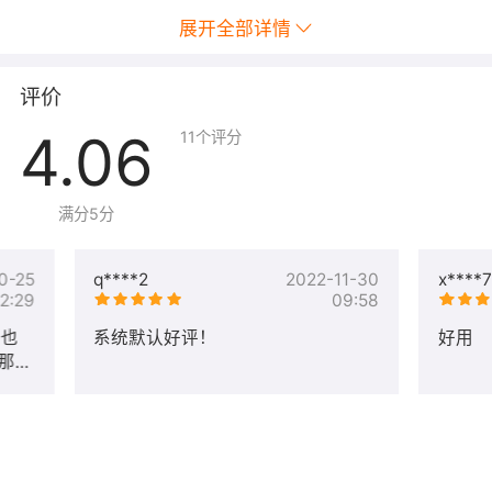
建和测试原型是非常重要的。Websoft9 提供的环境可以帮
展开全部详情
助他们快速验证想法和进行市场测试。
-
降低运维成本
：通过提供一站式的解决方案，Websoft9
可以帮助企业降低运维成本，减少对专业运维人员的依
评价
赖。
4.06
11
个评分
用户对象
Websoft9 运行环境适用的用户群体包括：
满分5分
- 开发者和程序员
- 初创企业和创业团队
0-25
q****2
2022-11-30
x****7
2:29
09:58
- 中小型企业
- 教育机构和学生
n也
系统默认好评！
好用
- DevOps 和运维团队
装那么
- 技术顾问和自由职业者
- 企业 IT 部门
环境清单