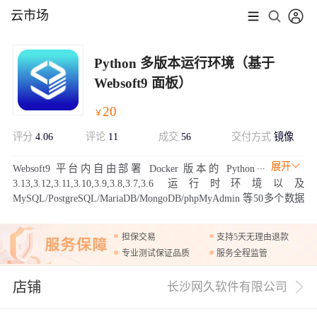
云市场
Python 多版本运行环境（基于
Websoft9 面板）
20
￥
评分
4.06
评论
11
成交
56
交付方式
镜像
展开
Websoft9 平台内自由部署 Docker 版本的 Python
3.13,3.12,3.11,3.10,3.9,3.8,3.7,3.6 运行时环境以及
MySQL/PostgreSQL/MariaDB/MongoDB/phpMyAdmin 等50多个数据
库管理工具。GitOps 驱动的 Websoft9 为开发者和 DevOps 团队提供
了一个便捷的运行环境。
担保交易
支持5天无理由退款
专业测试保证品质
服务全程监管
店铺
长沙网久软件有限公司