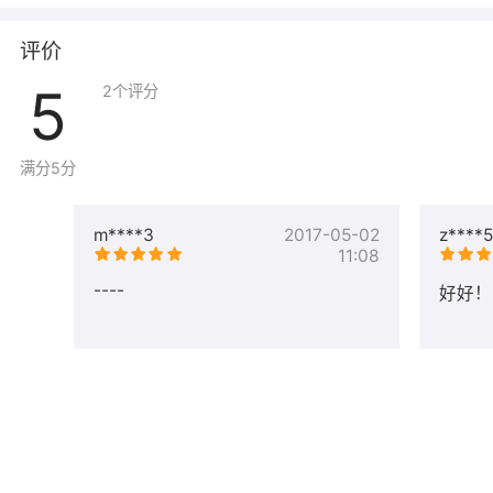
FileZillaServer安装路径：C:\Program Files
(x86)\FileZilla Server 中文版
评价
【使用说明】
5
2
个评分
打开SQL Server Management Studio数据库客户端连接工
具，使用sa账户登陆数据库，服务器名称为英文半角的“.”
满分5分
或“localhost”或“127.0.0.1”
m****3
2017-05-02
z****5
11:08
----
好好！