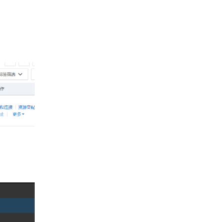
消除环境搭建复杂度，助力开发者
秒级启动容器应用，聚焦业务创新
而非运维配置。