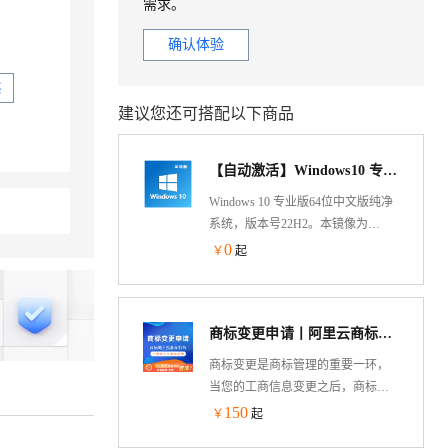
需求。
确认体验
买
建议您还可搭配以下商品
【自动激活】Windows10 专业版 中文稳定版 V22H2 64位win10
Windows 10 专业版64位中文版纯净
系统，版本号22H2。本镜像为
Win10自动激活版本，镜像集成云安
0
￥
起
全中心、云助手、云监控插件，完
美兼容云服务器。根据使用反馈，
目前Win10相比Win11更加稳定。
商标变更申请丨阿里云商标服务商
商标变更是商标管理的重要一环，
当您的工商信息变更之后，商标信
息也应随之变更，否则在授权、转
150
￥
起
让等环节会受到阻碍，甚至会被撤