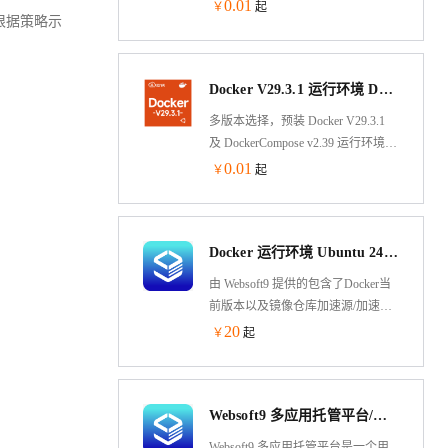
V29.3.1 运行环境 Docker-compose
0.01
￥
起
根据策略示
V2.39 基于Alibaba Cloud Linux 3 LTS
64位制作，兼容CentOS 8、RHEL 8
生态，可通过云市场镜像一键部
Docker V29.3.1 运行环境 DockerCompose v2.39 Ubuntu 24.04 LTS 64 位
署，快速部署维护。允许实例简
单、快速地扩展。
多版本选择，预装 Docker V29.3.1
及 DockerCompose v2.39 运行环境
基于Ubuntu 24.04 LTS 64-bit，可通
0.01
￥
起
过云市场镜像一键部署，快速部署
维护。允许实例简单、快速地扩
展。
Docker 运行环境 Ubuntu 24.04（含可视化面板）
由 Websoft9 提供的包含了Docker当
前版本以及镜像仓库加速源/加速器
的 Ubuntu 镜像，预装可视化 Docker
20
￥
起
应用与容器管理工具 Portainer，用户
可一键部署 300+个热门开源软件，
并获得 Websoft9 标准的技术支持和
Websoft9 多应用托管平台/运维面板/服务器管理（入门版）
应用部署建议。
Websoft9 多应用托管平台是一个用