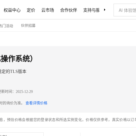
权益中心
定价
云市场
合作伙伴
支持与服务
了解阿里云
伙伴招募
热门活动
国产化操作系统）
ins 2.492.3，Anolis OS（龙蜥国产化操作系统） 稳定的TLS版本
更新时间：
2025-12-29
配时的询价为准。
查看详情价格
息，预估价格会根据您的登录状态和所选实例变化，价格仅供参考，真实价格以订