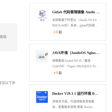
销商标权。您提交变更需求后，我
们会通过系统及专业顾问，为您提
Gitlab 代码管理镜像 Anolis OS（龙蜥国产化操作系统）
供变更代理服务。
本镜像基于阿里云（Anolis OS 8.8
RHCK 64位）系统，gitlab代码管理
镜像使用官网rpm包安装，会自动安
0
￥
起
装nginx、redis，包含gitlab v9.2.2等
提高效
软件。
JAVA环境（AnolisOS Nginx Tomcat8 JDK）
镜像集成AnolisOS8.10（兼容
CentOS8）+Nginx+MySQL8.0+Tomcat8.5+O
Nginx处理静态资源，Tomcat以apr模
0
￥
起
式运行处理动态资源，大幅度的提
尝试以下步
高性能
Docker V29.3.1 运行环境 Docker-compose Aliyun Linux 3 LTS 64位
多版本可选，可选择版本其他版
本，查看版本说明,预装 Docker