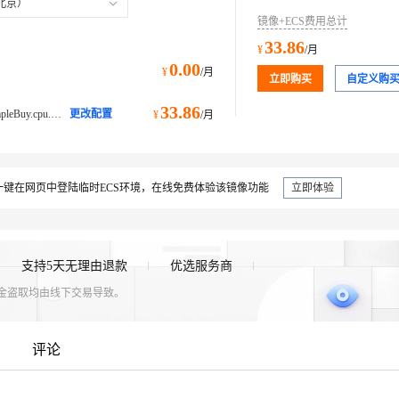
北京）
镜像+ECS费用总计
33.86
¥
/月
0.00
¥
/月
立即购买
自定义购
33.86
ecs.e-c1m1.large@ecs.buy.#simpleBuy.cpu.memory经济型 e
更改配置
¥
/月
键在网页中登陆临时ECS环境，在线免费体验该镜像功能
立即体验
支持5天无理由退款
优选服务商
资金盗取均由线下交易导致。
评论