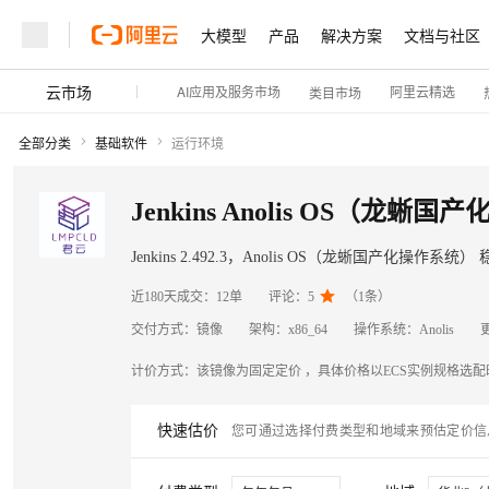
大模型
产品
解决方案
文档与社区
云市场
AI应用及服务市场
阿里云精选
类目市场
全部分类
基础软件
运行环境
Jenkins Anolis OS（龙蜥
Jenk

近180天成交：
12单
评论：
5
（
1
条）
交付方式：
镜像
架构：
x86_64
操作系统：
Anolis
计价方式：
该镜像为固定定价 ，具体价格以ECS实例规格选
快速估价
您可通过选择付费类型和地域来预估定价信