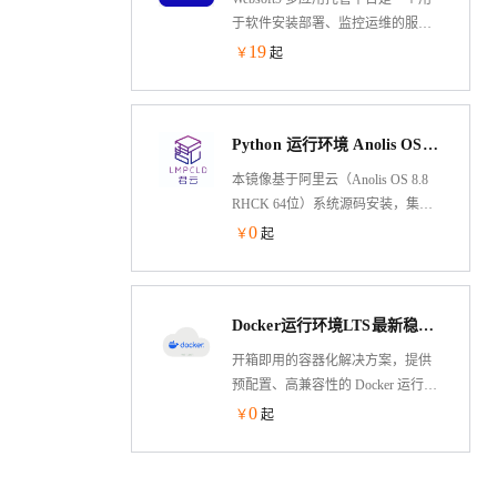
于软件安装部署、监控运维的服务
器面板&PaaS 平台。它遵循 GitOps
19
￥
起
思想，方便部署
PHP,Java,Node.js,Python 等程序，内
置
Python 运行环境 Anolis OS（龙蜥国产化操作系统）
WordPress,ONLYOFFICE,Odoo,GitLab,Teamcity
等 300+个可一键部署的应用模板。
本镜像基于阿里云（Anolis OS 8.8
RHCK 64位）系统源码安装，集成
的Python环境基于yum安装，包含
0
￥
起
Nginx，Mysql，Pyenv，Ipython等软
件。
Docker运行环境LTS最新稳定版
开箱即用的容器化解决方案，提供
预配置、高兼容性的 Docker 运行环
境镜像，支持快速部署于阿里云
0
￥
起
ECS等计算平台。包含 Docker
Engine 最新稳定版、docker-compose
等容器化工具链及优化内核参数，