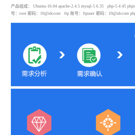
产品组成： Ubuntu-16.04 apache-2.4.5 mysql-5.6.35 php-5.4.45
号：root 密码：10@idccom ftp 账号：ftpuser 密码：10@idccom php