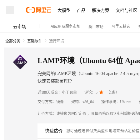
大模型
产品
解决方案
文档与社区
云市场
AI应用及服务市场
阿里云精选
类目市场
全部分类
基础软件
运行环境
LAMP环境（Ubuntu 64位 Apac
完美网络LAMP环境（Ubuntu-16.04 apache-2.4.
快速安装部署PHP

近180天成交：
小于10单
评论：
5
（
1
条）
交付方式：
镜像
架构：
x86_64
操作系统：
Ubuntu
计价方式：
该镜像为固定定价 ，具体价格以ECS实例规格选
快速估价
您可通过选择付费类型和地域来预估定价信