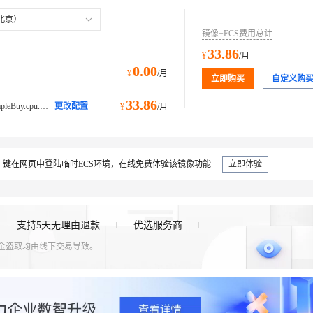
北京）
镜像+ECS费用总计
33.86
¥
/月
0.00
¥
/月
立即购买
自定义购
33.86
ecs.e-c1m1.large@ecs.buy.#simpleBuy.cpu.memory经济型 e
更改配置
¥
/月
键在网页中登陆临时ECS环境，在线免费体验该镜像功能
立即体验
支持5天无理由退款
优选服务商
资金盗取均由线下交易导致。