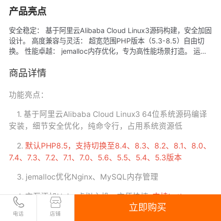
产品亮点
安全稳定： 基于阿里云Alibaba Cloud Linux3源码构建，安全加固
设计。 高度兼容与灵活： 超宽范围PHP版本（5.3-8.5）自由切
换。 性能卓越： jemalloc内存优化，专为高性能场景打造。 运维
便捷高效： 一键创建虚拟主机、核心组件在线升级脚本，大幅降低
管理复杂度。 数据安全保障： 本地、远程rsync、内网OSS等多重
商品详情
备份机制，提供可靠的数据保护。
功能亮点：
1. 基于阿里云Alibaba Cloud Linux3 64位系统源码编译
安装，细节安全优化，纯命令行，占用系统资源低
2.
默认PHP8.5，支持切换至8.4、8.3、8.2、8.1、8.0、
7.4、7.3、7.2、7.1、7.0、5.6、5.5、5.4、5.3版本
3. jemalloc优化Nginx、MySQL内存管理
4. 交互添加Nginx虚拟主机，方便快捷,
支持Let's
立即购买
Encrypt一键设置虚拟主机
电话
店铺