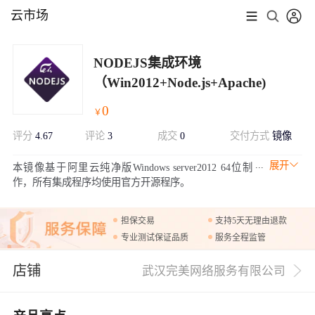
云市场
NODEJS集成环境
（Win2012+Node.js+Apache)
0
￥
评分
4.67
评论
3
成交
0
交付方式
镜像
展开
本镜像基于阿里云纯净版Windows server2012 64位制
作，所有集成程序均使用官方开源程序。
担保交易
支持5天无理由退款
专业测试保证品质
服务全程监管
店铺
武汉完美网络服务有限公司