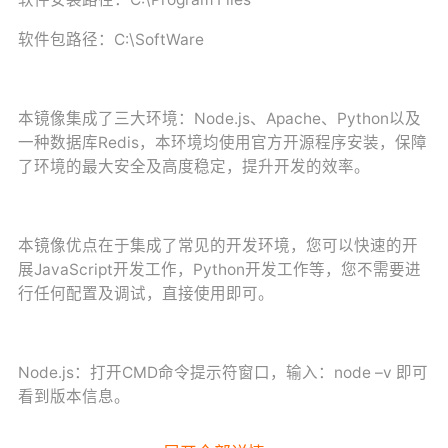
软件包路径：
C:\SoftWare
本镜像集成了三大环境：
Node.js
、
Apache
、
Python
以及
一种数据库
Redis
，本环境均使用官方开源程序安装，保障
了环境的最大安全及高度稳定，提升开发的效率。
本镜像优点在于集成了常见的开发环境，您可以快速的开
展
JavaScript
开发工作，
Python
开发工作等，您不需要进
行任何配置及调试，直接使用即可。
Node.js
：打开
CMD
命令提示符窗口，输入：
node
–v
即可
看到版本信息。
Apache
：直接双击桌面
apache
即可快速启动网站环境，