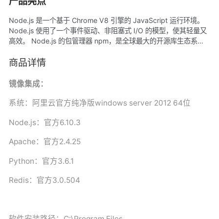
产品亮点
Node.js 是一个基于 Chrome V8 引擎的 JavaScript 运行环境。
Node.js 使用了一个事件驱动、非阻塞式 I/O 的模型，使其轻量又
高效。 Node.js 的包管理器 npm，是全球最大的开源库生态系
统。 Apache是世界使用排名第一的Web服务器软件。它可以运行
在几乎所有广泛使用的计算机平台上，由于其跨平台和安全性被广
商品详情
泛使用，是最流行的Web服务器端软件之一。它快速、可靠并且可
通过简单的API扩充，将Perl/Python等解释器编译到服务器中。
镜像集成：
Python是纯粹的自由软件， 源代码和解释器CPython遵循
GPL(GNU General Public License)协议[2] 。 Python语法简洁清
系统：阿里云官方纯净版
windows server 2012 64
位
晰，特色之一是强制用空白符(white space)作为语句缩进。
Node.js
：官方
6.10.3
Python具有丰富和强大的库。它常被昵称为胶水语言，能够把用其
他语言制作的各种模块（尤其是C/C++）很轻松地联结在一起。
Apache
：官方
2.4.25
Python
：官方
3.6.1
Redis
：官方
3.0.504
软件安装路径：C:\Program Files