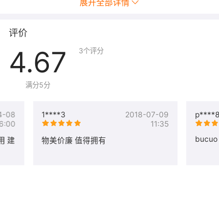
展开全部详情
在本地浏览器输入
IP
即可。
Python
：打开
CMD
命令提示符窗口，输入：
python
即可看
评价
到
python
相关的信息。
4.67
3
个评分
Redis
：双击桌面
redis
即可进行测试，如：输入：
set aa
111
再输入：
get aa
即可看到结果。
满分5分
镜像视频教程请参考链接:
http://pan.baidu.com/s/1boSgJ7p 密码: hfak
4-08
1****3
2018-07-09
p****
6:00
11:35
bucuo
物美价廉 值得拥有