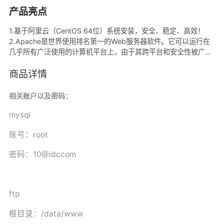
产品亮点
1.基于阿里云（CentOS 64位）系统安装，安全、稳定、高效！
2.Apache是世界使用排名第一的Web服务器软件。它可以运行在
几乎所有广泛使用的计算机平台上，由于其跨平台和安全性被广泛
使用，是最流行的Web服务器端软件之一。 3. 细节安全优化，纯
命令行，占用系统资源低 4. phpBB是一个论坛软件，使用PHP语
商品详情
言开发的并开放其原始码。是模块化设计，具专业性、安全性高、
支持多国语系、支持多种数据库和自定义的版面设计等优越性能，
相关账户以及密码：
而且功能强大。
mysql
账号：
root
密码：
10@idccom
ftp
根目录：
/data/www