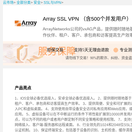
云市场
>
全部分类
>
安全
>
SSL与VPN
>
Array SSL VPN （含500个并发用户）
ArrayNetworks公司的vxAG产品，提供
作伙伴、租户、客户、承包商和访客提高生产效
服务保障
担保交易
支持5天无理由退款
专业测
请勿线下交易！90%的欺诈、纠纷、资金
产品亮点
1、IOS全球必备优选接入，安卓全球必备优选接入。 2、提供随时随地
租户、客户、承包商和访客提高生产效率。 3、提供简便、安全和可扩展
入PC和虚拟桌面。 4、支持使用自带设备安全访问私有应用和Web应用
应用。 5、虚拟设备可以在不中断运行的条件下将性能扩展到10000并发用户和
点，可以为不同的租户或者用户群定制不同安全策略和使用权限。 7、支持多
网络接入、客户端-服务器和远程桌面。 8、行业领先的1024和2048位SS
认证机制。 10、保证终端安全，包括基于设备的识别、主机检查、缓存清理