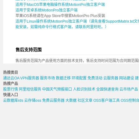
适用于MacOS苹果电脑操作系统MotionPro独立客户端
适用于安卓系统MotionPro独立客户端
苹果iOS系统请在App Store中搜索MotionPro Plus安装
适用于Linux操作系统MotionPro独立客户端（请先查看SupportMatrix.t
能安装，如需纯命令行格式客户端，请联系阿里旺旺。）
售后支持范围
售后服务范围为产品使用方面的技术支持，售后支持时间范围为合同期范围
热搜类目
通达云OA
VPN服务器
服务市场
数据迁移
环境配置
免费活动
云服务器
网站建设
建
热搜产品
股票行情
阿里短信服务
中国天气预报接口
人脸识别技术
全国快递查询
云市场产品
快速入口
云数据库rds
云存储oss
免费云服务器
大数据
社区文章
OSS客户端工具
OSS控制