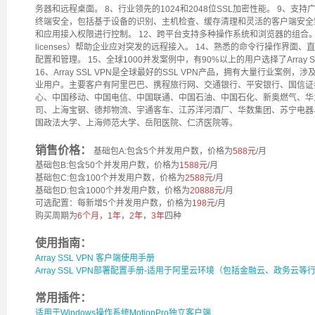
务器和远程桌面。 8、行业领先的1024和2048位SSL加密性能。 9、支
终端安全，包括基于设备的识别、主机检查、缓存清理和灵活的客户端安全策
和应用接入权限进行控制。 12、跨平台支持多种操作系统和浏览器的组合。 13、A
licenses）帮助企业应对突发的远程接入。 14、熟悉的命令行操作界面
配置和管理。 15、全球1000并发案例中，有90%以上的用户选择了Array
16、Array SSL VPN是全球最好的SSL VPN产品，拥有大量行业案
业用户。主要客户有阿里巴巴、携程旅行网、交通银行、平安银行、国信证
心、中国移动、中国电信、中国联通、中国石油、中国石化、新奥燃气、华
司、上海宝钢、德邦物流、宇通客车、江苏洋河酒厂、华数集团、苏宁电器
国政法大学、上海师范大学、岳阳医院、仁济医院等。
销售价格：
基础包A:包含5个并发用户数，价格为
588
元
/月
基础包B:包含50个并发用户数，价格为
1588元
/月
基础包C:包含100个并发用户数，价格为
2588元
/月
基础包D:包含1000个并发用户数，价格为
20888元
/月
可选配置：每新增5个并发用户数，价格为
198元
/月
购买周期为
6个月
，
1年
，
2年
，
3年
四种
使用指南：
Array SSL VPN 客户端使用手册
Array SSL VPN部署配置手册-适用于阿里云环境（包括金融云、政务云等
常用插件：
适用于Windows操作系统MotionPro独立客户端