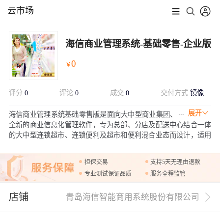
云市场
海信商业管理系统-基础零售-企业版
0
￥
评分
0
评论
0
成交
0
交付方式
镜像
展开
海信商业管理系统基础零售版是面向大中型商业集团、
全新的商业信息化管理软件，专为总部、分店及配送中心结合一体
的大中型连锁超市、连锁便利及超市和便利混合业态而设计，适用
于社区连锁超市、综合超市、大卖场、社区便利店、车站便利店、
加油站、便利店、茶叶店、服装店、化妆品店、生鲜果蔬店等。此
担保交易
支持5天无理由退款
镜像产品安装后会有免费30天的试用期，试用结束后需经过授权后
专业测试保证品质
服务全程监管
方可使用，具体授权请旺旺咨询。
店铺
青岛海信智能商用系统股份有限公司