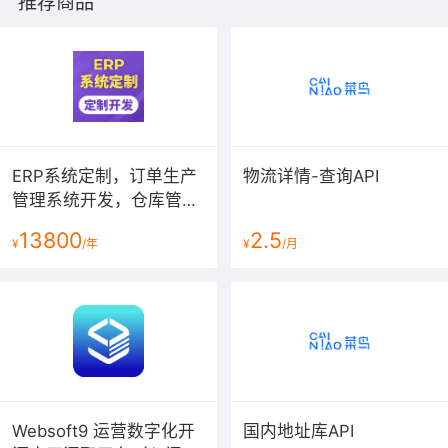
推荐商品
ERP系统定制，订单生产
物流详情-查询API
管理系统开发，仓库管理
平台搭建，采购订货网站
13800
2.5
¥
/年
¥
/月
建设【ERP系统】
Websoft9 运营数字化开
国内地址库API