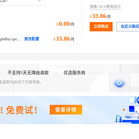
北京）
镜像+ECS费用总计
33.86
¥
/月
0.00
¥
/月
立即购买
自定义购
33.86
ecs.e-c1m1.large@ecs.buy.#simpleBuy.cpu.memory经济型 e
更改配置
¥
/月
不支持5天无理由退款
优选服务商
资金盗取均由线下交易导致。