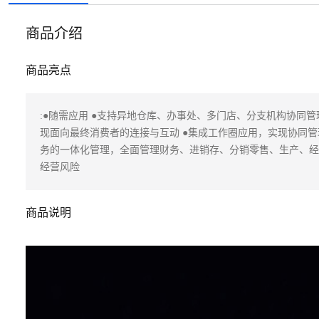
商品介绍
商品亮点
:●随需应用 ●支持异地仓库、办事处、多门店、分支机构协同管
现面向最终消费者的连接与互动 ●集成工作圈应用，实现协同管
务的一体化管理，全面管理财务、进销存、分销零售、生产、经
经营风险
商品说明