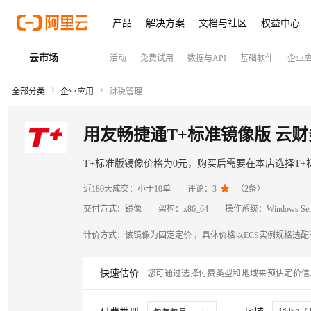
产品
解决方案
文档与社区
权益中心
云市场
活动
免费试用
数据与API
基础软件
企业
全部分类
企业应用
财税管理
用友畅捷通T+标准镜像版 云财
T+标准版镜像价格为0元，购买后需要在本店选择T+

近180天成交：
小于10单
评论：
3
（
2
条）
交付方式：
镜像
架构：
x86_64
操作系统：
Windows Ser
计价方式：
该镜像为固定定价 ，具体价格以ECS实例规格选
快速估价
您可通过选择付费类型和地域来预估定价信