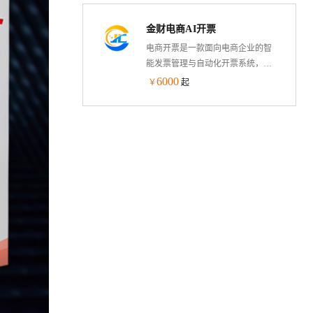
需签三方协议且安全合规无风险，
金财电商AI开票
实现快速实施交付，大幅度提升企
业资金管理效率和效果。
电商开票是一款面向电商企业的智
能发票管理与自动化开票系统，支
持多平台、多店铺对接与全流程开
6000
￥
起
票闭环。通过AI初始化智能配置店
铺开票规则，实现订单到发票的自
动化处理，大幅提升财税效率，减
少人工操作成本。