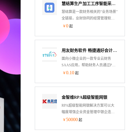
慧结算生产加工工序智能采购软件
生成凭证，提升财务90%办公效率、
提升业务部门80%协同效率。可视化
慧结算是一款财务相关的“业务场景”
图表、销售排行、成本利润，尽在
全链接，业财协同的经营管理软
掌握。
件，功能齐全，满足大部分中小企
0
￥
起
业的经营管理需求，主要功能有：
订单、预算、库存、资金、发票的
管理，项目核算，收支结算，生产
用友财务软件 畅捷通好会计 T3普及版记账做账软件网络版
加工，自动会计，费用报销，固定
资产以及老板驾驶舱，经营管理统
面向小微企业的一款专业云财务
计报表等。
SAAS应用，帮助财务人员通过PC
端、手机端、微信端随时随地管理
0.10
￥
起
现金银行、发票、往来、报税、经
营分析等，高效、智能提升小微企
业财务管理水平。【官方正版】
金智维RPA超级智能网银
【售后无忧】
RPA超级智能网银解决方案可以大
幅度增强企业资金管理中银企连接
能力，通过“RPA+AI”自动下载银行
50000
￥
起
流水、回单、票据，进行应收应付
核销、自动制证等自动化操作，无