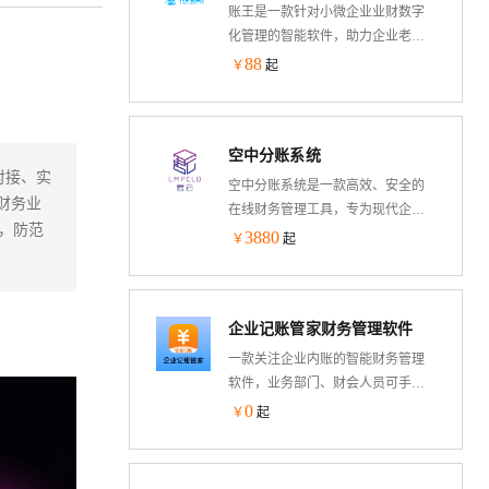
端口【仅支持包年包月购买】
账王是一款针对小微企业业财数字
化管理的智能软件，助力企业老板
把控生意全流程：往来账、库存、
88
￥
起
现金流、成本等随时随地手机查
看。无需会计知识，各部门员工可
分权限在手机、电脑或Pad记账，数
空中分账系统
据实时同步，高效协同、避免错账
对接、实
漏账。业务数据自动汇总账，经营
空中分账系统是一款高效、安全的
财务业
数据可视化报表实时呈现，方便实
在线财务管理工具，专为现代企业
用。
，防范
设计。它能够实现从支付到分账的
3880
￥
起
全自动化处理，支持多种分账方
式，满足企业多样化的业务需求。
系统采用严格的安全措施，确保交
企业记账管家财务管理软件
易的真实性和资金的安全性，同时
遵循相关法律法规，保障业务的合
一款关注企业内账的智能财务管理
法性和合规性。空中分账系统以其
软件，业务部门、财会人员可手
高效、灵活、安全的特点，成为企
机、电脑、Pad记账，老板随时随地
0
￥
起
业优化资金管理、提升财务透明度
手机看账管账。库存、现金流、往
的优选方案。
来账、费控报销、工资管理、发票
管理、合同管理、实时报表、自动