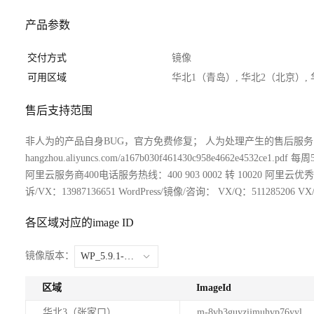
产品参数
交付方式
镜像
可用区域
华北1（青岛）, 华北2（北京）,
售后支持范围
非人为的产品自身BUG，官方免费修复； 人为处理产生的售后服务，宝商科技酌情收
hangzhou.aliyuncs.com/a167b030f461430c958e466
阿里云服务商400电话服务热线：400 903 0002 转 10020 阿里
诉/VX：13987136651 WordPress/镜像/咨询： VX/Q：511285206 VX/Q
各区域对应的image ID
镜像版本：
WP_5.9.1-0_SC-W2012
区域
ImageId
华北3（张家口）
m-8vb3guyzijmuhvp76yyl