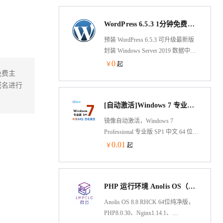
支持内网OSS备份功能
WordPress 6.5.3 1分钟免费预装+宝塔BT 8.0.0 服务器运维管理面板（WAMP）可更新至最新版
预装 WordPress 6.5.3 可升级最新版
封装 Windows Server 2019 数据中心
版 封装宝塔 BT 8.0.6 可升级至最新
0
￥
起
版 完全免费！
免费主
域名进行
[自动激活]Windows 7 专业版 SP1(2026年7月更新)中文64位 纯净win7系统
镜像自动激活，Windows 7
Professional 专业版 SP1 中文 64 位
纯净版，支持您的旧框架程序运
0.01
￥
起
行。兼容云服务器，即开即用，省
时省力。Windows 7 相比Windows
10和Windows 11能支持更小规格服
PHP 运行环境 Anolis OS（龙蜥国产化操作系统）
务器。
Anolis OS 8.8 RHCK 64位纯净版，
PHP8.0.30、Nginx1.14.1、