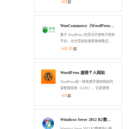
Apache2.4.37、MySQL8.0.40，
0
￥
起
phpmyadmin5.0.1。
WooCommerce（WordPress 的开源电子商务平台）
基于 WordPress 的灵活开源电子商务
平台，允许您轻松美观地销售任何
商品。无论是创建新业务、将实体
0.10
￥
起
店铺上线，还是为客户设计网站，
WooCommerce 都能提供理想的解决
方案。它拥有可定制的功能、丰富
WordPress 速搭个人网站
的扩展插件和安全的支付网关，适
用于各类规模的企业。
WordPress是一款免费开源的网站内
容管理系统（CMS），它是使用
PHP编程语言和MySQL数据库构建
0
￥
起
的。它可以帮助用户简单快捷地创
建和管理自己的网站，包括博客、
新闻网站、电子商务网站、社交网
Windows Sever 2012 R2数据中心版 64位中文版
络等等。WordPress有丰富的主题和
插件库，使得用户可以轻松地为网
Windows Sever 2012 R2数据中心版