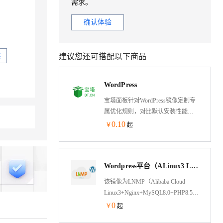
需求。
确认体验
建议您还可搭配以下商品
买
WordPress
宝塔面板针对WordPress镜像定制专
属优化规则，对比默认安装性能有3
倍以上提升，通过智能检测机器性
0.10
￥
起
能，动态调整网站并发，极大提升
了WordPress的访问速度，为用户提
供了一个全面、高效且易于管理的
Wordpress平台（ALinux3 LNMP PHP）
网站建设和管理解决方案。
WordPress6.9+Alibaba-cloud-
该镜像为LNMP（Alibaba Cloud
3+Nginx1.26+Mariadb10.6+PHP8.3
Linux3+Nginx+MySQL8.0+PHP8.5）+Wordpre
架构，jemalloc优化内存管理，脚本
0
￥
起
菜单式添加Nginx虚拟主机绑定，并