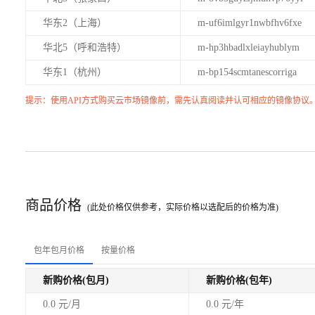
华东2（上海）
m-uf6imlgyr1nwbfhv6fxe
华北5（呼和浩特）
m-hp3hbadlxleiayhublym
华东1（杭州）
m-bp154scmtanescorriga
提示：使用API方式购买云市场镜像前，需先认真阅读并认可相应的镜像协议
商品价格
(此处价格仅供参考，实际价格以选配后的价格为准)
包年包月价格
按量价格
新购价格(包月)
新购价格(包年)
0.0 元/月
0.0 元/年