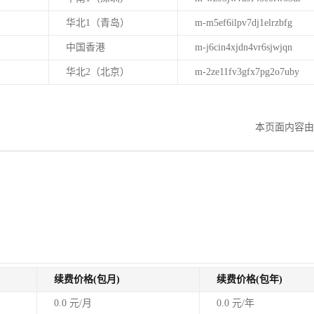
华北1（青岛）
m-m5ef6ilpv7dj1elrzbfg
中国香港
m-j6cin4xjdn4vr6sjwjqn
华北2（北京）
m-2ze11fv3gfx7pg2o7uby
。
本页面内容由
续费价格(包月)
续费价格(包年)
0.0 元/月
0.0 元/年