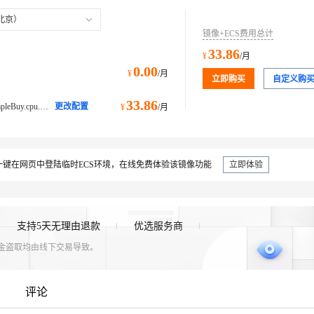
北京）
镜像+ECS费用总计
33.86
¥
/月
0.00
¥
/月
立即购买
自定义购
33.86
ecs.e-c1m1.large@ecs.buy.#simpleBuy.cpu.memory经济型 e
更改配置
¥
/月
键在网页中登陆临时ECS环境，在线免费体验该镜像功能
立即体验
支持5天无理由退款
优选服务商
资金盗取均由线下交易导致。
评论