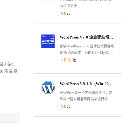
站定制外观和功能。WordPress的易
64位中文版
用性和可扩展性使其成为世界上最
0
￥
起
受欢迎的网站建设工具之一。
WordPress V7.0 企业建站博客系统 PHP8.3 多语言 AliLinux 3.2 64位 宝塔LNMP管理
预装WordPress V7.0 企业建站博客系
统 多语言版本，PHP 8.3 + MySQL
5.7 ,开通ECS可一键安装WordPress
0.01
￥
起
关问题请咨询：
博客系统，基于Alibaba CloudLinux
0 质量/投
3.2LTS 预装LNMP环境
（Nginx,MySQL5.7,PHP
WordPress 5.9.1-0（Win 2012 Server）（Free Support for Member）
8.3）,WordPress 程序是广受欢迎的
系统，可以自己安装主题模板创建
WordPress是一个内容管理平台，是
企业网站。
世界上建立博客和网站最流行的网
络发布平台之一，可以让用户轻松
0
￥
起
地发布，管理和组织各种内容到目
标的网站上。