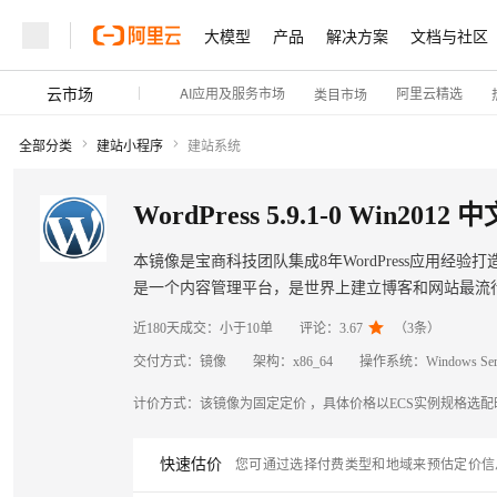
大模型
产品
解决方案
文档与社区
云市场
AI应用及服务市场
阿里云精选
类目市场
全部分类
建站小程序
建站系统
本镜像是宝商科技团队集成8年WordPress应用经验打造的全封装
是一个内容管理平台，是世界上建立博客和网站最流
上。

近180天成交：
小于10单
评论：
3.67
（
3
条）
交付方式：
镜像
架构：
x86_64
操作系统：
Windows Ser
计价方式：
该镜像为固定定价 ，具体价格以ECS实例规格选
快速估价
您可通过选择付费类型和地域来预估定价信