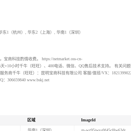
 华东1（杭州）, 华东2（上海）, 华南1（深圳）
费。 https://netmarket.oss-cn-
2e4532ce1.pdf 每周5天×10小时千牛（旺旺）、400电话、微信、QQ售后技术支持。 有
云优秀服务商千牛（旺旺）：昆明宝商科技有限公司 客服/值班/VX：1821399022
：306659840 www.bskj.net
区域
ImageId
华南1（深圳）
m-wz95jwva9f45c0lw63dr