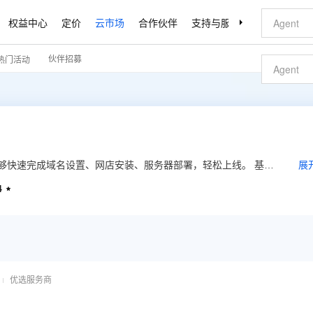
权益中心
定价
云市场
合作伙伴
支持与服务
了解阿里云
伙伴招募
热门活动
系统，能够快速完成域名设置、网店安装、服务器部署，轻松上线。 基础
展
的钱，拥有与一线品牌同样的体验。
4

优选服务商