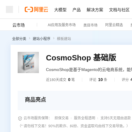
大模型
产品
解决方案
文档与社区
云市场
AI应用及服务市场
阿里云精选
类目市场
全部分类
建站小程序
模板建站
CosmoShop 基础版
CosmoShop是基于Magento的云电商
版适用于个人及微型企业，让您的网店花最少
0
10
近180天成交
笔
评论
条
评分
商品亮点

云市场服务保障：
担保交易
服务全程透明
支持5天无理由退款
（* 请勿线下交易！90%的欺诈、纠纷、资金盗取均由线下交易导致。）