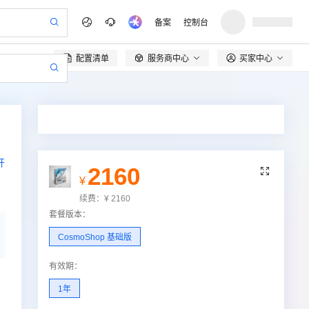
备案
控制台
配置清单
服务商中心
买家中心

开
2160

¥
续费：
¥
2160
套餐版本
：
CosmoShop 基础版
有效期
：
1年