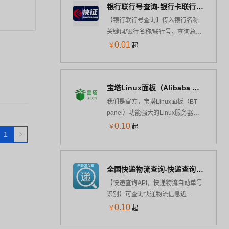
询接口-银行卡归属地-银行卡归属地
银行联行号查询-银行卡联行号查询-银行联行号详情查询-银行网点联行号查询-银行支行总行电话查询-银行联行...
要素核验-手机号三要素-手机三要素
查询-银行卡归属地查询接口-银行卡
实名认证-手机实名认证-手机二要
【银行联行号查询】传入银行名称
归属地-银行卡归属地查询-银行...
素-手机三要素-手机二要素-手机号
关键词/银行名称/联行号，查询总行
二要素-手机二要素-运营商实名认
名称、支行名称、省份、城市、支
0.01
￥
起
证-手机号三要素核验-运营商二要
行联系电话、支行地址、联行号
素-实名认证-支持电信、联通、移
等。银行卡联行号查询-银行联行号
动、广电 【支持携号转网广电，同
详情查询-银行网点联行号查询-银行
时支持手机三要素、手机二要素验
宝塔Linux面板（Alibaba Linux3操作系统/LAMP/LNMP/Java/Node/服务器管理/BT Panel）
支行总行电话查询-银行联行号查询-
证】
传银行联行号查询-银行卡联行号查
我们是官方，宝塔Linux面板（BT
询-银行联行号详情查询-银行网点联
panel）功能强大的Linux服务器管
行号查询-银行支行总行电话查询-银
理软件，一键部署：
0.10
￥
起
行联行号查询-银行联行号查询-银行
1
LAMP/LNMP/Tomcat/Node.js、网
卡联行号查询-银行联行号详情查询-
站、数据库、Docker、FTP、
银行网点联行号查询-银行支行总行
SSL，通过Web端轻松管理服务
电话查询-银行联行号查询-银行联行
全国快递物流查询-快递查询接口
器。支持Alibaba Cloud Linux
号查询-银行卡联行号查询-银行联行
3/Centos/Debian/Ubuntu。专注于
【快递查询API，快递物流自动单号
号详情查询-银行网点联行号查询-...
服务器运维效率及运维安全领域，
识别】可查询快递物流信息近
超1500万台服务器安装宝塔，超
1000+家全国快递查询API，单号自
0.10
￥
起
200万注册用户使用宝塔，持续更新
动识别，包括全球快递物流查询接
维护8年，值得信赖
口：顺丰、邮政，京东，极兔，申