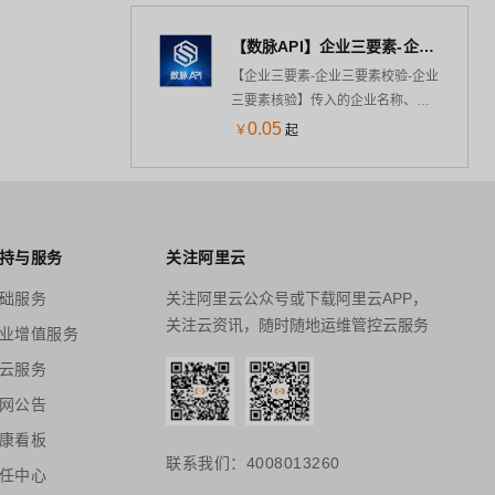
通、圆通、韵达、中通、极兔、百
【数脉API】企业三要素-企业三要素认证-企业三要素核验-企业工商三要素验证-企业三要素工商三要素校验-官方...
世、EMS、天天、国通、德邦、宅
急送，等千家快递物流查询接口，
【企业三要素-企业三要素校验-企业
同时返回物流耗时等相关信息。
三要素核验】传入的企业名称、法
人名称、社会统一信用代码或注册
0.05
￥
起
号，校验此三项是否一致。官方权
威数据，仅供高质接口，实时校验
结果，可支持高并发，24h技术专家
在线对接。为上万家企事业提供年
均超100亿次调用服务，欢迎采购咨
持与服务
关注阿里云
询享5折优惠！9年老店◆口碑商家
◆精益求精◆品质保障◆金牌售后
础服务
关注阿里云公众号或下载阿里云APP，
—阿里云6星级金牌服务商
关注云资讯，随时随地运维管控云服务
业增值服务
云服务
网公告
康看板
联系我们：4008013260
任中心