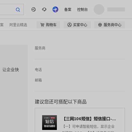
备案
控制台
案
阿里云精选
购物车
买家中心
服务商中心



服务商
，让企业快
电话
邮箱
建议您还可搭配以下商品
【三网106短信】短信接口-短信验证码-短信通知-数字藏品短信-短信API_支持转网_自定义签名模板
【一】可申请智能短信，显示企业