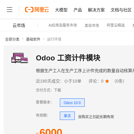
大模型
产品
解决方案
文档与社区
云市场
AI应用及服务市场
阿里云精选
类目市场
全部分类
基础软件
运行环境
Odoo 工资计件模块
根据生产工人在生产工序上计件完成的数量自动核算
近180天成交：
小于10单
评论：
0

（
0
条）
交付方式：
下载
套餐版本
：
Odoo 10.0
有效期
：
单次
自购买之日起
长期
有效
6000