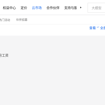
权益中心
定价
云市场
合作伙伴
支持与服务
了解阿里云
伙伴招募
热门活动
查看 “
” 
月工资