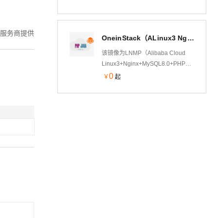
装LNMP运行环境，已安装
Nginx1.22,MySQL5.7,PHP7.4 、用
户还可以根据需求自行安装其他软
服务商提供
OneinStack（ALinux3 Nginx PHP JAVA）
件。
该镜像为LNMP（Alibaba Cloud
Linux3+Nginx+MySQL8.0+PHP多
版本）+Tomcat架构，jemalloc优化
0
￥
起
内存管理，脚本菜单式添加Nginx虚
拟主机绑定，并支持内网OSS备份
功能