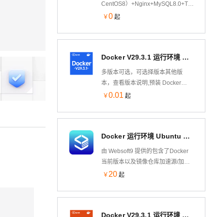
CentOS8）+Nginx+MySQL8.0+Tomcat8.5
Nginx处理静态资源，Tomcat以apr
0
￥
起
模式运行处理动态资源，大幅度的
提高性能
Docker V29.3.1 运行环境 Docker-compose Aliyun Linux 3 LTS 64位
多版本可选，可选择版本其他版
本，查看版本说明,预装 Docker
V29.3.1 运行环境 Docker-compose
0.01
￥
起
V2.39 基于Alibaba Cloud Linux 3
LTS 64位制作，兼容CentOS 8、
RHEL 8生态，可通过云市场镜像一
Docker 运行环境 Ubuntu 24.04（含可视化面板）
键部署，快速部署维护。允许实例
简单、快速地扩展。
由 Websoft9 提供的包含了Docker
当前版本以及镜像仓库加速源/加速
器的 Ubuntu 镜像，预装可视化
20
￥
起
Docker 应用与容器管理工具
Portainer，用户可一键部署 300+个
热门开源软件，并获得 Websoft9 标
Docker V29.3.1 运行环境 DockerCompose v2.39 Ubuntu 24.04 LTS 64 位
准的技术支持和应用部署建议。