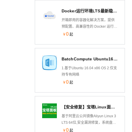
Docker运行环境LTS最新稳定版
开箱即用的容器化解决方案，提供
预配置、高兼容性的 Docker 运行环
境镜像，支持快速部署于阿里云
0
￥
起
ECS等计算平台。包含 Docker
Engine 最新稳定版、docker-
compose等容器化工具链及优化内
BatchCompute Ubuntu16.04
核参数，消除环境搭建复杂度，助
力开发者秒级启动容器应用，聚焦
1.基于Ubuntu 16.04 x86 OS 2.仅支
业务创新而非运维配置。
持专有网络
0
￥
起
【安全修复】宝塔Linux面板V9.2.0 预装LNMP运行环境 AliLinux 3 LTS 64位(系统盘)bt服务器管理
基于阿里云公共镜像Aliyun Linux 3
LTS 64位,安全漏洞修复，系统盘运
行，安装宝塔面板V9.2.0 纯净版 预
0
￥
起