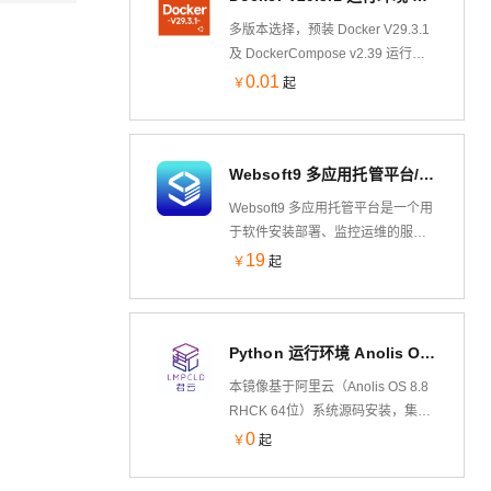
多版本选择，预装 Docker V29.3.1
及 DockerCompose v2.39 运行环
境 基于Ubuntu 24.04 LTS 64-bit，
0.01
￥
起
可通过云市场镜像一键部署，快速
部署维护。允许实例简单、快速地
扩展。
Websoft9 多应用托管平台/运维面板/服务器管理（入门版）
Websoft9 多应用托管平台是一个用
于软件安装部署、监控运维的服务
器面板&PaaS 平台。它遵循 GitOps
19
￥
起
思想，方便部署
PHP,Java,Node.js,Python 等程序，
内置
Python 运行环境 Anolis OS（龙蜥国产化操作系统）
WordPress,ONLYOFFICE,Odoo,GitLab,Teamc
等 300+个可一键部署的应用模板。
本镜像基于阿里云（Anolis OS 8.8
RHCK 64位）系统源码安装，集成
的Python环境基于yum安装，包含
0
￥
起
Nginx，Mysql，Pyenv，Ipython等
软件。