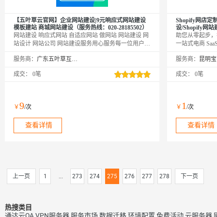
【五叶草云官网】企业网站建设|9元响应式网站建设
Shopify网店
模板建站 商城网站建设（服务热线：020-28185502）
设/Shopify网
网站建设 响应式网站 自适应网站 做网站 网站建设 网
助您从零起步，打
站设计 网站公司 网站建设服务用心服务每一位用户|
一站式电商 Sa
温馨提示：如您下单后无法找到管理站点
站、库存管理、
服务商：
广东五叶草互联网科技有限公司
服务商：
【https://www.wuyecao.net（复制访问）进入五叶草官
能来自约 175
网→【点击右上角（阿里云免登）】→查看已购买产
零售贸易企业及
成交：
0笔
成交：
0笔
品（如遇问题，联系售后）】【该产品合适各个行
业，多行业网站建设解决方案】
9
1
￥
/次
￥
/次
查看详情
查看详情
上一页
1
...
273
274
275
276
277
278
下一页
热搜类目
通达云OA
VPN服务器
服务市场
数据迁移
环境配置
免费活动
云服务器