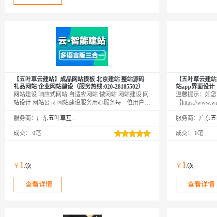
【五叶草云建站】成品网站模板 北京建站 整站源码
【五叶草云建站
礼品网站 企业网站建设（服务热线:020-28185502）
站app界面设计（服
网站建设 响应式网站 自适应网站 做网站 网站建设 网
温馨提示：如您
站设计 网站公司 网站建设服务用心服务每一位用户|
【https://ww
温馨提示：如您下单后无法找到管理站点
网→【点击右上
服务商：
广东五叶草互联网科技有限公司
服务商：
【https://www.wuyecao.net（复制访问）进入五叶草官
品（如遇问题，
网→【点击右上角（阿里云免登）】→查看已购买产
业，多行业Saa
成交：
0笔
成交：
0笔
品（如遇问题，联系售后）】【该产品合适各个行
业，多行业网站建设解决方案】
1
1
￥
/次
￥
/次
查看详情
查看详情