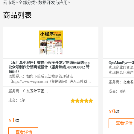
云市场
>
全部分类
>
数据开发与应用
>
商品列表
【五叶草小程序】微信小程序开发定制源码系统app
OpsMonEy
公众号制作分销商城设计（服务热线:4009030002 转
实现企业IT资
10646）
实现信息化资产
温馨提示：如您下单后无法找到管理站点
故障及时发现。
【https://www.wuyecao.net（复制访问）进入五叶草官
服务商：
网→【点击右上角（阿里云免登）】→查看已购买产
服务商：
广东五叶草互联网科技有限公司
成交：
0笔
品（如遇问题，联系售后）】【该产品合适各个行
业，多行业SaaS解决方案】
成交：
1笔
0
￥
/次
1
￥
/次
查看详情
查看详情