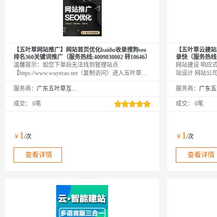
【五叶草网站推广】网站首页优化baidu收录搜狗seo
【五叶草云建站
排名360关键词推广（服务热线:4009030002 转10646）
录快（服务热线:02
温馨提示：如您下单后无法找到管理站点
网站建设 响应式
【https://www.wuyecao.net（复制访问）进入五叶草官
站设计 网站公
网→【点击右上角（阿里云免登）】→查看已购买产
温馨提示：如您
服务商：
广东五叶草互联网科技有限公司
服务商：
品（如遇问题，联系售后）】【该产品合适各个行
【https://ww
业，多行业SaaS解决方案】
网→【点击右上
成交：
0笔
成交：
0笔
品（如遇问题，
业，多行业网站
1
1
￥
/次
￥
/次
查看详情
查看详情