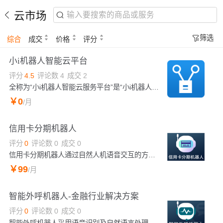
云市场
筛选
综合
成交
价格
评分
小i机器人智能云平台
评分
4.5
评论数
4
成交
2
全称为“小i机器人智能云服务平台”是“小i机器人”在开放自身的核心能力的基础上，为广大开发者、合作伙伴和企业提供的一系列基于云计算和大数据平台的在线服务和开发接口。
￥
0
/月
信用卡分期机器人
评分
0
评论数
0
成交
0
信用卡分期机器人通过自然人机语音交互的方式，实现全天候全时段的工作，使用人机协作的方式为企业用户提供更高效、更优质的服务。
￥
99
/月
智能外呼机器人-金融行业解决方案
评分
0
评论数
0
成交
0
智能外呼机器人采用语音识别及自然语言处理等人工智能技术，提供灵活的外呼流程和策略配置，使用人机协作的方式为企业用户提供更优质的服务。