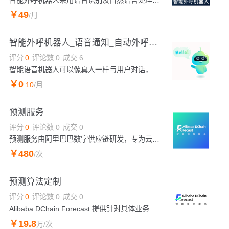
￥
49
/月
智能外呼机器人_语音通知_自动外呼——Udesk智能云电销
评分
0
评论数
0
成交
6
智能语音机器人可以像真人一样与用户对话，应用与呼入、呼出场景。呼入上，可以7*24小时接待，帮助企业有效解决大量重复的问答和自助服务，达到降低服务成本，提升用户体验的目的；智能外呼方面，使用AI技术代替电销人员批量拨打用户电话，提供电话邀约、调研、回访、确认等智能外呼服务，帮助企业高效引流、精准获客。
￥
0
.10
/月
预测服务
评分
0
评论数
0
成交
0
预测服务由阿里巴巴数字供应链研发，专为云上用户和企业打造的一站式智能预测服务，内置多种自研预测算法，已多次在业界算法比赛获奖，经天猫超市、盒马、天猫国际、零售通、菜鸟供应链等业务验证，具有卓越的预测精度和稳定性，工程上以管运分离架构保障数据安全，提供自动推荐模型，滚动预测，自动分析结果等功能，支持网页交互操作和API接口调用，助力企业更好地推进数字化和智能化升级，加速企业飞跃发展。
￥
480
/次
预测算法定制
评分
0
评论数
0
成交
0
Alibaba DChain Forecast 提供针对具体业务场景定制预测算法服务，由国际顶尖专业算法人员深入企业，分析业务场景特点，有针对性设计算法模型和提升预测准确率，定制后的算法将内置于Alibaba DChain Forecast系统中，支持企业各团队成员对广泛业务场景开展预测
￥
19
.8
万
/次