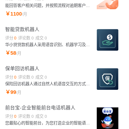
能回答客户相关问题，并按照流程对逾期客户进行还款提醒，提高还款率
￥
1100
/月
智能贷款机器人
评分
0
评论数
0
成交
0
华小贷贷款机器人采用语音识别、机器学习及自然语言处理等人工智能技术，提供灵活的外呼流程和策略配置，高效筛选意向客户，自动回复更精准。
￥
58
/月
保单回访机器人
评分
0
评论数
0
成交
0
保险回访机器人通过自然人机语音交互的方式，在工作时间内高效率的工作，使用人机协作的方式为企业用户提供更高效、更优质的服务。
￥
99
/月
前台宝-企业智能前台电话机器人
评分
0
评论数
0
成交
0
您最贴心的智能前台，为您打造企业的智能语音门户，可以为您实现7X24小时总机电话接听，电话值班，电话自动转接，业务咨询，通知广播，用户信息登记等，整个过程全部由AI自动完成，AI服务过程实时推送，安全、管理尽在您一手掌握。