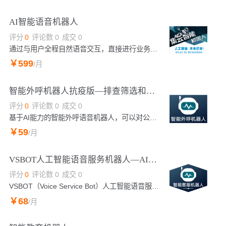
AI智能语音机器人
评分
0
评论数
0
成交
0
通过与用户全程自然语音交互，直接进行业务咨询、查询、办理、投诉，大大提升了呼叫中心的处理效率，降低运营成本，大幅改善用户体验，提升企业整体服务水平，有效解决企业痛点。新增话费模式：机器人免费，每月首次预存5000，费率1毛—2毛每分钟，使用机器人数量，使用期限不限。
￥
599
/月
智能外呼机器人抗疫版—排查筛选和通知提醒回访
评分
0
评论数
0
成交
0
基于AI能力的智能外呼语音机器人，可以对公众进行一对一电话呼叫，用于排查、通知、回访，帮助疾控系统开展信息采集工作，大幅提高人工效率，包括流动人员排查机器人、本地居民排查机器人、特定人群通知机器人、政府工作上报和监督机器人。
￥
59
/月
VSBOT人工智能语音服务机器人—AI助企业降本增效
评分
0
评论数
0
成交
0
VSBOT（Voice Service Bot）人工智能语音服务机器人通过AI技术帮助企业生产、运营、销售、服务实现自动化、智能化、数字化。
￥
68
/月